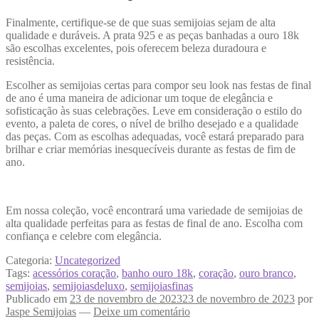
Finalmente, certifique-se de que suas semijoias sejam de alta
qualidade e duráveis. A prata 925 e as peças banhadas a ouro 18k
são escolhas excelentes, pois oferecem beleza duradoura e
resistência.
Escolher as semijoias certas para compor seu look nas festas de final
de ano é uma maneira de adicionar um toque de elegância e
sofisticação às suas celebrações. Leve em consideração o estilo do
evento, a paleta de cores, o nível de brilho desejado e a qualidade
das peças. Com as escolhas adequadas, você estará preparado para
brilhar e criar memórias inesquecíveis durante as festas de fim de
ano.
Em nossa coleção, você encontrará uma variedade de semijoias de
alta qualidade perfeitas para as festas de final de ano. Escolha com
confiança e celebre com elegância.
Categoria:
Uncategorized
Tags:
acessórios coração
,
banho ouro 18k
,
coração
,
ouro branco
,
semijoias
,
semijoiasdeluxo
,
semijoiasfinas
Publicado em
23 de novembro de 2023
23 de novembro de 2023
por
Jaspe Semijoias
—
Deixe um comentário