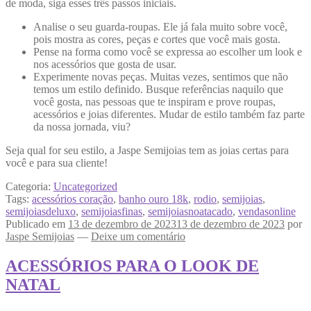
de moda, siga esses três passos iniciais.
Analise o seu guarda-roupas. Ele já fala muito sobre você,
pois mostra as cores, peças e cortes que você mais gosta.
Pense na forma como você se expressa ao escolher um look e
nos acessórios que gosta de usar.
Experimente novas peças. Muitas vezes, sentimos que não
temos um estilo definido. Busque referências naquilo que
você gosta, nas pessoas que te inspiram e prove roupas,
acessórios e joias diferentes. Mudar de estilo também faz parte
da nossa jornada, viu?
Seja qual for seu estilo, a Jaspe Semijoias tem as joias certas para
você e para sua cliente!
Categoria:
Uncategorized
Tags:
acessórios coração
,
banho ouro 18k
,
rodio
,
semijoias
,
semijoiasdeluxo
,
semijoiasfinas
,
semijoiasnoatacado
,
vendasonline
Publicado em
13 de dezembro de 2023
13 de dezembro de 2023
por
Jaspe Semijoias
—
Deixe um comentário
ACESSÓRIOS PARA O LOOK DE
NATAL