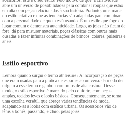
acessórios, este é o seu estilo! Pelo motivo de que, a criatividade
abre um universo de possibilidades para combinar roupas que estão
em alta com peças relacionadas à sua história. Portanto, uma marca
do estilo criativo é que as tendências são adaptadas para combinar
com a personalidade de quem está usando. É um estilo que foge do
lugar comum e demonstra autenticidade. Logo, as joias não ficam de
fora: dá para misturar materiais, peças clássicas com outras mais
ousadas e fazer infinitas combinações de brincos, colares, pulseiras e
anéis.
Estilo esportivo
Lembra quando surgiu o termo athleisure? A incorporação de peças
que eram usadas para a prática de esportes ao universo da moda deu
origem a esse termo e ganhou contornos de alta costura. Desse
modo, o estilo esportivo é marcado pelo conforto, com peças
amplas, tecidos leves e looks básicos. Consequentemente, se torna
uma escolha versátil, que abraça várias tendências de moda,
adaptando-as a looks com estética urbana. Os acessórios vão de
tênis a bonés, passando, é claro, pelas joias.