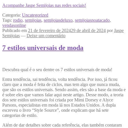
Acompanhe Jaspe Semijoias nas redes sociais!
Categoria:
Uncategorized
Tags:
rodio
,
semijoias
,
semijoiasdeluxo
,
semijoiasnoatacado
,
vendasonline
Publicado em
21 de fevereiro de 2024
29 de abril de 2024
por
Jaspe
Semijoias
—
Deixe um comentário
7 estilos universais de moda
Descubra qual é o seu dentre os 7 estilos universais de moda!
Entra tendência, sai tendência, volta tendência. Por isso, já ficou
claro que a moda é feita de ciclos, mas tem algo que nunca muda,
que são os estilos universais. Sendo assim, eles são a base da moda e
é sobre eles que vamos falar aqui neste artigo. Desse modo, a teoria
dos sete estilos universais foi criada por Mimi Dorsey e Alyce
Parsons, especialistas em moda lá nos Estados Unidos. A dupla
escreveu o livro “Style Source”, onde explicam que há sete
categorias de estilo.
Além de dar detalhes sobre cada referência, elas também contaram