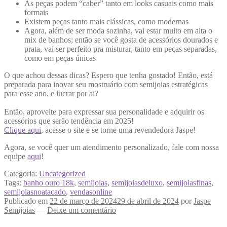
As peças podem “caber” tanto em looks casuais como mais
formais
Existem peças tanto mais clássicas, como modernas
Agora, além de ser moda sozinha, vai estar muito em alta o
mix de banhos; então se você gosta de acessórios dourados e
prata, vai ser perfeito pra misturar, tanto em peças separadas,
como em peças únicas
O que achou dessas dicas? Espero que tenha gostado! Então, está
preparada para inovar seu mostruário com semijoias estratégicas
para esse ano, e lucrar por ai?
Então, aproveite para expressar sua personalidade e adquirir os
acessórios que serão tendência em 2025!
Clique aqu
i
, acesse o site e se torne uma revendedora Jaspe!
Agora, se você quer um atendimento personalizado, fale com nossa
equipe
aqui
!
Categoria:
Uncategorized
Tags:
banho ouro 18k
,
semijoias
,
semijoiasdeluxo
,
semijoiasfinas
,
semijoiasnoatacado
,
vendasonline
Publicado em
22 de março de 2024
29 de abril de 2024
por
Jaspe
Semijoias
—
Deixe um comentário