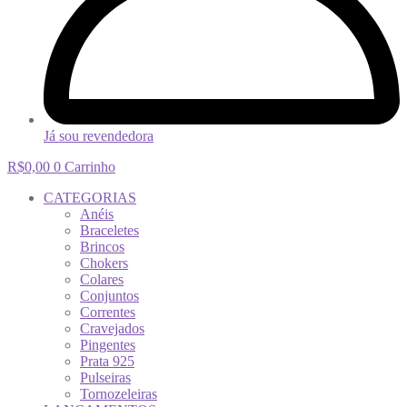
Já sou revendedora
R$
0,00
0
Carrinho
CATEGORIAS
Anéis
Braceletes
Brincos
Chokers
Colares
Conjuntos
Correntes
Cravejados
Pingentes
Prata 925
Pulseiras
Tornozeleiras