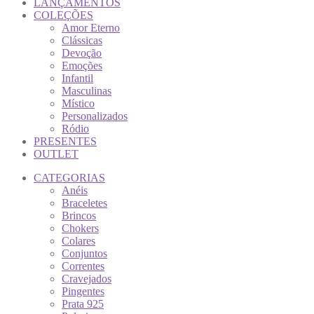
LANÇAMENTOS
COLEÇÕES
Amor Eterno
Clássicas
Devoção
Emoções
Infantil
Masculinas
Místico
Personalizados
Ródio
PRESENTES
OUTLET
CATEGORIAS
Anéis
Braceletes
Brincos
Chokers
Colares
Conjuntos
Correntes
Cravejados
Pingentes
Prata 925