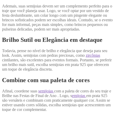
Ademais, suas semijoias devem ser um complemento perfeito para o
traje que você planeja usar. Logo, se você optar por um vestido de
festa deslumbrante, um colar longo com um pingente elegante ou
brincos sofisticados podem ser escolhas ideais. Contudo, se o evento
for mais informal, peças mais simples, como brincos pequenos ou
pulseiras delicadas, podem ser mais apropriadas.
Brilho Sutil ou Elegância em destaque
Todavia, pense no nível de brilho e elegância que deseja para seu
look. Assim, semijoias com pedras preciosas, como
zircônias
cintilantes, são excelentes para eventos formais. Portanto, se preferir
um brilho mais sutil, escolha semijoias em prata 925 que oferecem
um toque de elegância discreta.
Combine com sua paleta de cores
Afinal, coordene suas
semijoias
com a paleta de cores do seu traje e
Brilhe nas Festas de Final de Ano . Logo, s
emijoias
em prata 925
são versáteis e combinam com praticamente qualquer cor. Assim se
estiver usando cores sólidas, escolha semijoias que acrescentem um
toque de cor complementar.