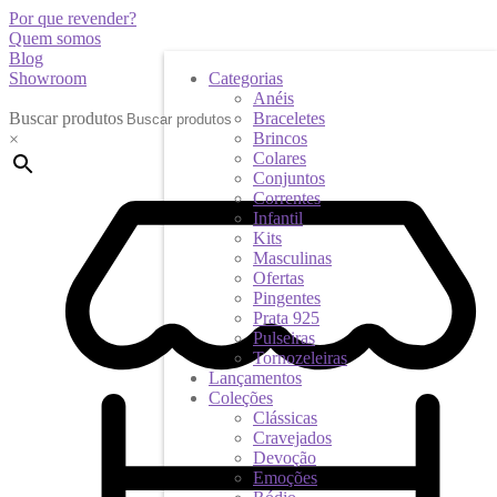
Por que revender?
Quem somos
Blog
Showroom
Categorias
Anéis
Buscar produtos
Braceletes
Brincos
×
Colares
Conjuntos
Correntes
Infantil
Kits
Masculinas
Ofertas
Pingentes
Prata 925
Pulseiras
Tornozeleiras
Lançamentos
Coleções
Clássicas
Cravejados
Devoção
Emoções