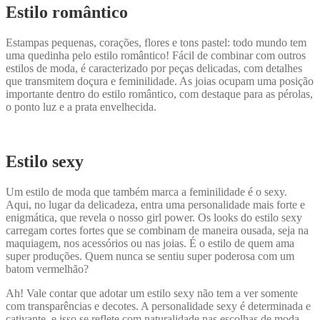
Estilo romântico
Estampas pequenas, corações, flores e tons pastel: todo mundo tem
uma quedinha pelo estilo romântico! Fácil de combinar com outros
estilos de moda, é caracterizado por peças delicadas, com detalhes
que transmitem doçura e feminilidade. As joias ocupam uma posição
importante dentro do estilo romântico, com destaque para as pérolas,
o ponto luz e a prata envelhecida.
Estilo sexy
Um estilo de moda que também marca a feminilidade é o sexy.
Aqui, no lugar da delicadeza, entra uma personalidade mais forte e
enigmática, que revela o nosso girl power. Os looks do estilo sexy
carregam cortes fortes que se combinam de maneira ousada, seja na
maquiagem, nos acessórios ou nas joias. É o estilo de quem ama
super produções. Quem nunca se sentiu super poderosa com um
batom vermelhão?
Ah! Vale contar que adotar um estilo sexy não tem a ver somente
com transparências e decotes. A personalidade sexy é determinada e
cativante, e isso se reflete com naturalidade nas escolhas de moda.