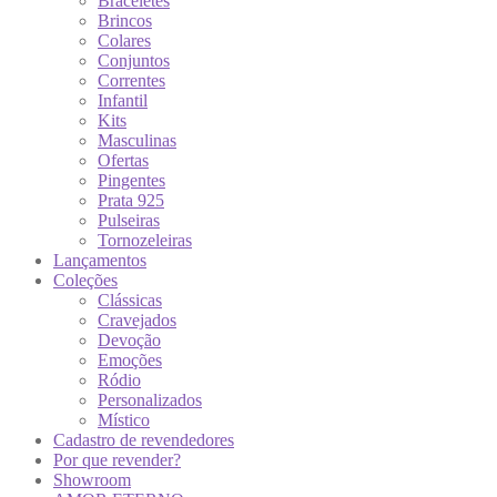
Braceletes
Brincos
Colares
Conjuntos
Correntes
Infantil
Kits
Masculinas
Ofertas
Pingentes
Prata 925
Pulseiras
Tornozeleiras
Lançamentos
Coleções
Clássicas
Cravejados
Devoção
Emoções
Ródio
Personalizados
Místico
Cadastro de revendedores
Por que revender?
Showroom