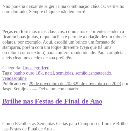
Não poderia deixar de sugerir uma combinação clássica: vermelho
com dourado. Sempre chique e não tem erro!
Peças em formatos mais clássicos, como aros e correntes tendem a
ficarem boas juntas, o que facilita e permite a criação de um mix de
colares, por exemplo. Aqui, escolhi um brinco um formato de
stamparia, porém com um toque diferente (veja que há uma
escultura como textura) para conferir modernidade. Para completar,
anéis clean nos dedos de sua preferência.
Categoria:
Uncategorized
Tags:
banho ouro 18k
,
natal
,
semijoias
,
semijoiasnoatacado
,
vendasonline
Publicado em
29 de novembro de 2023
29 de novembro de 2023
por
Jaspe Semijoias
—
Deixe um comentário
Brilhe nas Festas de Final de Ano
Como Escolher as Semijoias Certas para Compor seu Look e Brilhe
nas Festas de Final de Ano .