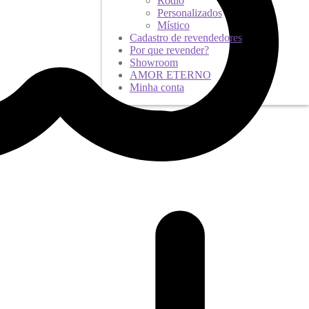
Ródio
Personalizados
Místico
Cadastro de revendedores
Por que revender?
Showroom
AMOR ETERNO
Minha conta