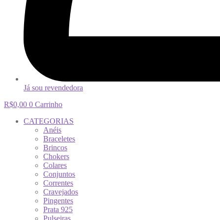
Já sou revendedora
R$
0,00
0
Carrinho
CATEGORIAS
Anéis
Braceletes
Brincos
Chokers
Colares
Conjuntos
Correntes
Cravejados
Pingentes
Prata 925
Pulseiras