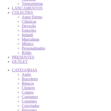
Tornozeleiras
LANÇAMENTOS
COLEÇÕES
Amor Eterno
Clássicas
Devoção
Emoções
Infantil
Masculinas
Místico
Personalizados
Ródio
PRESENTES
OUTLET
CATEGORIAS
Anéis
Braceletes
Brincos
Chokers
Colares
Conjuntos
Correntes
Cravejados
Pingentes