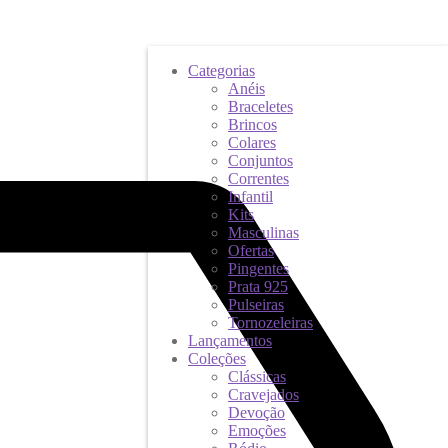
Categorias
Anéis
Braceletes
Brincos
Colares
Conjuntos
Correntes
Infantil
Kits
Masculinas
Ofertas
Pingentes
Prata 925
Pulseiras
Tornozeleiras
Lançamentos
Coleções
Clássicas
Cravejados
Devoção
Emoções