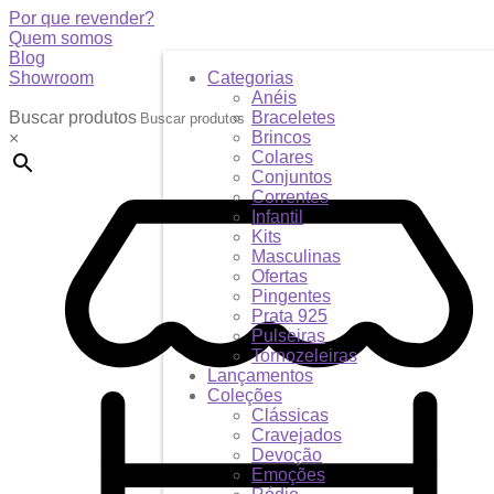
Por que revender?
Quem somos
Blog
Showroom
Categorias
Anéis
Buscar produtos
Braceletes
Brincos
×
Colares
Conjuntos
Correntes
Infantil
Kits
Masculinas
Ofertas
Pingentes
Prata 925
Pulseiras
Tornozeleiras
Lançamentos
Coleções
Clássicas
Cravejados
Devoção
Emoções