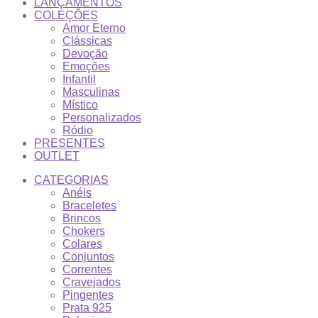
LANÇAMENTOS
COLEÇÕES
Amor Eterno
Clássicas
Devoção
Emoções
Infantil
Masculinas
Místico
Personalizados
Ródio
PRESENTES
OUTLET
CATEGORIAS
Anéis
Braceletes
Brincos
Chokers
Colares
Conjuntos
Correntes
Cravejados
Pingentes
Prata 925