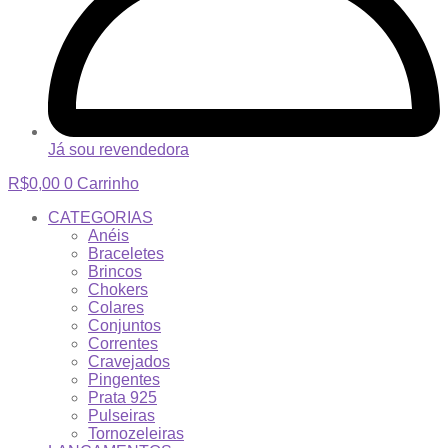
Já sou revendedora
R$
0,00
0
Carrinho
CATEGORIAS
Anéis
Braceletes
Brincos
Chokers
Colares
Conjuntos
Correntes
Cravejados
Pingentes
Prata 925
Pulseiras
Tornozeleiras