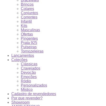
Braceletes
Brincos
Colares
Conjuntos
Correntes
Infantil
Kits
Masculinas
Ofertas
Pingentes
Prata 925
Pulseiras
Tornozeleiras
Lançamentos
Coleções
Clássicas
Cravejados
Devoção
Emoções
Ródio
Personalizados
Místico
Cadastro de revendedores
Por que revender?
Showroom