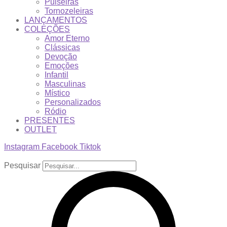
Pulseiras
Tornozeleiras
LANÇAMENTOS
COLEÇÕES
Amor Eterno
Clássicas
Devoção
Emoções
Infantil
Masculinas
Místico
Personalizados
Ródio
PRESENTES
OUTLET
Instagram
Facebook
Tiktok
Pesquisar