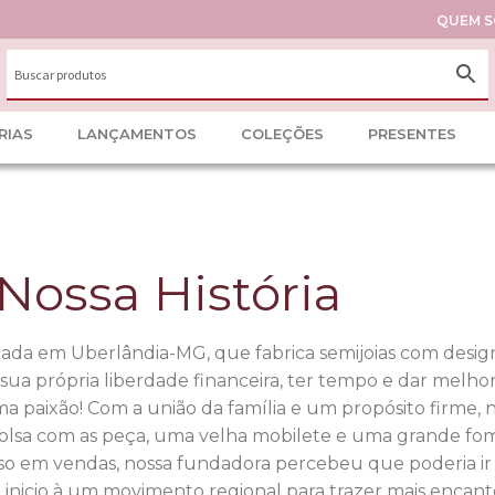
QUEM 
RIAS
LANÇAMENTOS
COLEÇÕES
PRESENTES
Nossa História
ndada em Uberlândia-MG, que fabrica semijoias com desig
 própria liberdade financeira, ter tempo e dar melhore
 paixão! Com a união da família e um propósito firme,
lsa com as peça, uma velha mobilete e uma grande fom
sso em vendas, nossa fundadora percebeu que poderia ir
nicio à um movimento regional para trazer mais encanto