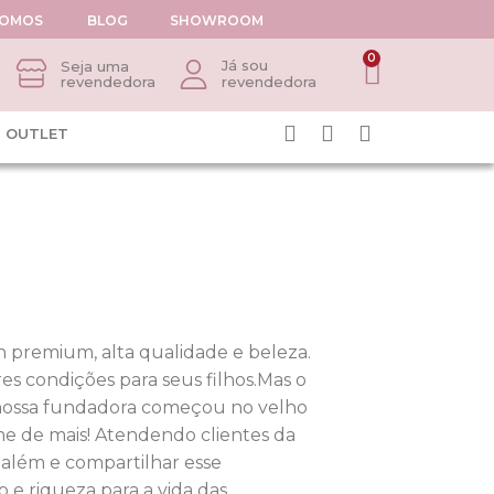
SOMOS
BLOG
SHOWROOM
0
Já sou
Seja uma
revendedora
revendedora
OUTLET
n premium, alta qualidade e beleza.
s condições para seus filhos.Mas o
 nossa fundadora começou no velho
e de mais! Atendendo clientes da
 além e compartilhar esse
 e riqueza para a vida das