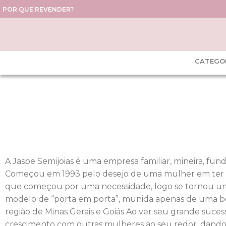
POR QUE REVENDER?
CATEGO
A Jaspe Semijoias é uma empresa familiar, mineira, fu
Começou em 1993 pelo desejo de uma mulher em ter sua
que começou por uma necessidade, logo se tornou uma
modelo de “porta em porta”, munida apenas de uma bo
região de Minas Gerais e Goiás.Ao ver seu grande suce
crescimento com outras mulheres ao seu redor, dando i