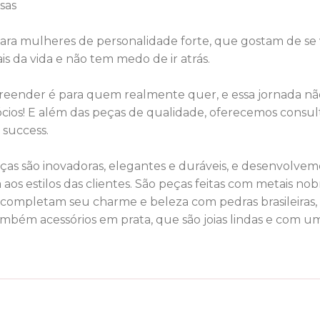
sas
para mulheres de personalidade forte, que gostam de se
s da vida e não tem medo de ir atrás.
nder é para quem realmente quer, e essa jornada não é
ios! E além das peças de qualidade, oferecemos consulto
success.
ças são inovadoras, elegantes e duráveis, e desenvolvem
aos estilos das clientes. São peças feitas com metais nob
completam seu charme e beleza com pedras brasileiras, z
ém acessórios em prata, que são joias lindas e com um b