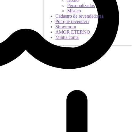
Ródio
Personalizados
Místico
Cadastro de revendedores
Por que revender?
Showroom
AMOR ETERNO
Minha conta