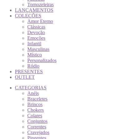
Tornozeleiras
LANÇAMENTOS
COLEÇÕES
Amor Eterno
Clássicas
Devoção
Emoções
Infantil
Masculinas
Místico
Personalizados
Ródio
PRESENTES
OUTLET
CATEGORIAS
Anéis
Braceletes
Brincos
Chokers
Colares
Conjuntos
Correntes
Cravejados
Pingentes