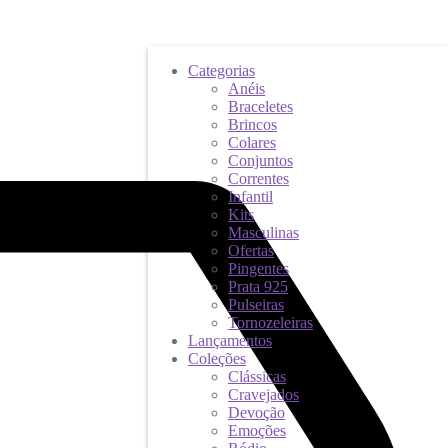
Categorias
Anéis
Braceletes
Brincos
Colares
Conjuntos
Correntes
Infantil
Kits
Masculinas
Ofertas
Pingentes
Prata 925
Pulseiras
Tornozeleiras
Lançamentos
Coleções
Clássicas
Cravejados
Devoção
Emoções