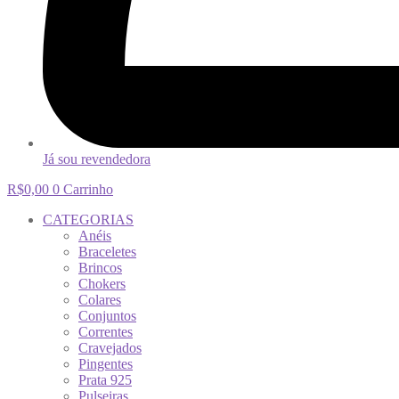
Já sou revendedora
R$
0,00
0
Carrinho
CATEGORIAS
Anéis
Braceletes
Brincos
Chokers
Colares
Conjuntos
Correntes
Cravejados
Pingentes
Prata 925
Pulseiras