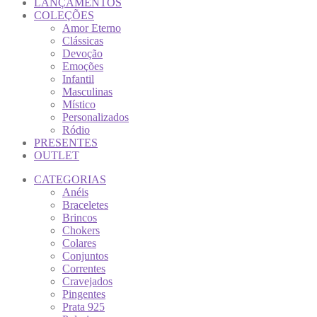
LANÇAMENTOS
COLEÇÕES
Amor Eterno
Clássicas
Devoção
Emoções
Infantil
Masculinas
Místico
Personalizados
Ródio
PRESENTES
OUTLET
CATEGORIAS
Anéis
Braceletes
Brincos
Chokers
Colares
Conjuntos
Correntes
Cravejados
Pingentes
Prata 925