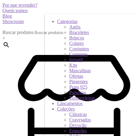
Por que revender?
Quem somos
Blog
Showroom
Categorias
Anéis
Buscar produtos
Braceletes
Brincos
×
Colares
Conjuntos
Correntes
Infantil
Kits
Masculinas
Ofertas
Pingentes
Prata 925
Pulseiras
Tornozeleiras
Lançamentos
Coleções
Clássicas
Cravejados
Devoção
Emoções