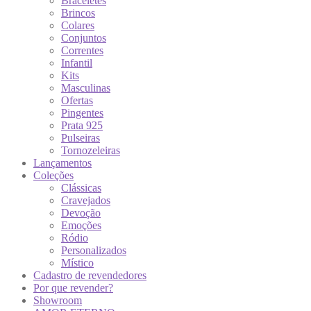
Braceletes
Brincos
Colares
Conjuntos
Correntes
Infantil
Kits
Masculinas
Ofertas
Pingentes
Prata 925
Pulseiras
Tornozeleiras
Lançamentos
Coleções
Clássicas
Cravejados
Devoção
Emoções
Ródio
Personalizados
Místico
Cadastro de revendedores
Por que revender?
Showroom