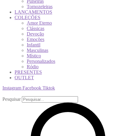
Pulseiras
Tornozeleiras
LANÇAMENTOS
COLEÇÕES
Amor Eterno
Clássicas
Devoção
Emoções
Infantil
Masculinas
Místico
Personalizados
Ródio
PRESENTES
OUTLET
Instagram
Facebook
Tiktok
Pesquisar