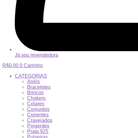
Já sou revendedora
R$
0,00
0
Carrinho
CATEGORIAS
Anéis
Braceletes
Brincos
Chokers
Colares
Conjuntos
Correntes
Cravejados
Pingentes
Prata 925
Pulseiras