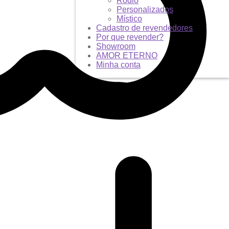
Ródio
Personalizados
Místico
Cadastro de revendedores
Por que revender?
Showroom
AMOR ETERNO
Minha conta