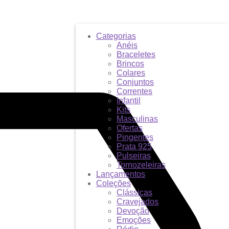
Categorias
Anéis
Braceletes
Brincos
Colares
Conjuntos
Correntes
Infantil
Kits
Masculinas
Ofertas
Pingentes
Prata 925
Pulseiras
Tornozeleiras
Lançamentos
Coleções
Clássicas
Cravejados
Devoção
Emoções