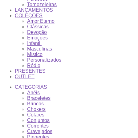
Tornozeleiras
LANÇAMENTOS
COLEÇÕES
Amor Eterno
Clássicas
Devoção
Emoções
Infantil
Masculinas
Místico
Personalizados
Ródio
PRESENTES
OUTLET
CATEGORIAS
Anéis
Braceletes
Brincos
Chokers
Colares
Conjuntos
Correntes
Cravejados
Pingentes