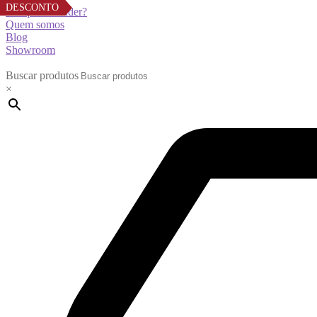
DESCONTO
DESCONTO
DESCONTO
Por que revender?
Quem somos
Blog
Showroom
Buscar produtos
×