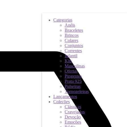
Categorias
Anéis
Braceletes
Brincos
Colares
Conjuntos
Correntes
Infantil
Kits
Masculinas
Ofertas
Pingentes
Prata 925
Pulseiras
Tornozeleiras
Lançamentos
Coleções
Clássicas
Cravejados
Devoção
Emoções