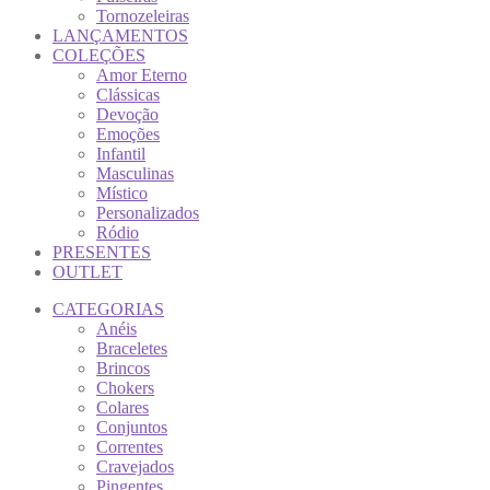
Tornozeleiras
LANÇAMENTOS
COLEÇÕES
Amor Eterno
Clássicas
Devoção
Emoções
Infantil
Masculinas
Místico
Personalizados
Ródio
PRESENTES
OUTLET
CATEGORIAS
Anéis
Braceletes
Brincos
Chokers
Colares
Conjuntos
Correntes
Cravejados
Pingentes