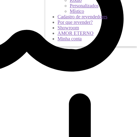
Ródio
Personalizados
Místico
Cadastro de revendedores
Por que revender?
Showroom
AMOR ETERNO
Minha conta