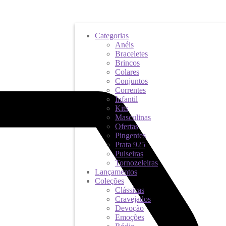
Categorias
Anéis
Braceletes
Brincos
Colares
Conjuntos
Correntes
Infantil
Kits
Masculinas
Ofertas
Pingentes
Prata 925
Pulseiras
Tornozeleiras
Lançamentos
Coleções
Clássicas
Cravejados
Devoção
Emoções