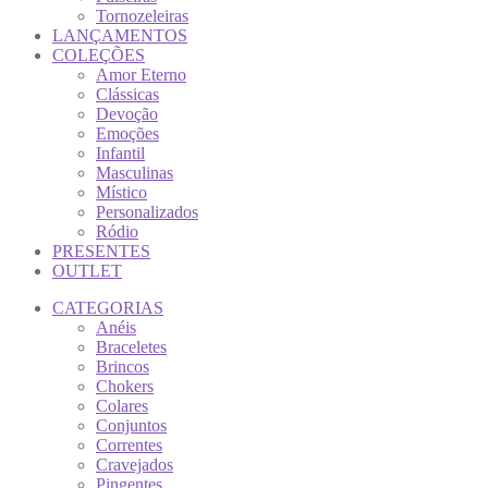
Tornozeleiras
LANÇAMENTOS
COLEÇÕES
Amor Eterno
Clássicas
Devoção
Emoções
Infantil
Masculinas
Místico
Personalizados
Ródio
PRESENTES
OUTLET
CATEGORIAS
Anéis
Braceletes
Brincos
Chokers
Colares
Conjuntos
Correntes
Cravejados
Pingentes