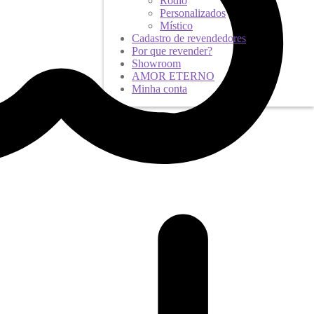
Ródio
Personalizados
Místico
Cadastro de revendedores
Por que revender?
Showroom
AMOR ETERNO
Minha conta