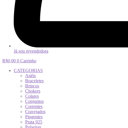
Já sou revendedora
R$
0,00
0
Carrinho
CATEGORIAS
Anéis
Braceletes
Brincos
Chokers
Colares
Conjuntos
Correntes
Cravejados
Pingentes
Prata 925
Pulseiras