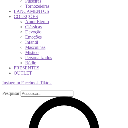
Pulseiras
Tornozeleiras
LANÇAMENTOS
COLEÇÕES
Amor Eterno
Clássicas
Devoção
Emoções
Infantil
Masculinas
Místico
Personalizados
Ródio
PRESENTES
OUTLET
Instagram
Facebook
Tiktok
Pesquisar