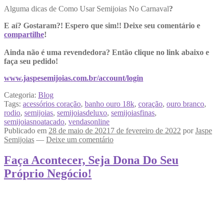
Alguma dicas de Como Usar Semijoias No Carnaval
?
E aí? Gostaram?! Espero que sim!! Deixe seu comentário e
compartilhe
!
Ainda não é uma revendedora? Então clique no link abaixo e
faça seu pedido!
www.jaspesemijoias.com.br/account/login
Categoria:
Blog
Tags:
acessórios coração
,
banho ouro 18k
,
coração
,
ouro branco
,
rodio
,
semijoias
,
semijoiasdeluxo
,
semijoiasfinas
,
semijoiasnoatacado
,
vendasonline
Publicado em
28 de maio de 2021
7 de fevereiro de 2022
por
Jaspe
Semijoias
—
Deixe um comentário
Faça Acontecer, Seja Dona Do Seu
Próprio Negócio!