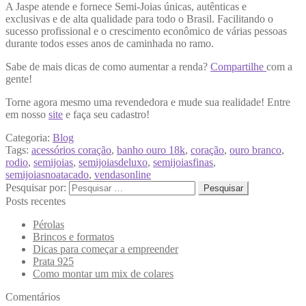
A Jaspe atende e fornece Semi-Joias únicas, autênticas e
exclusivas e de alta qualidade para todo o Brasil. Facilitando o
sucesso profissional e o crescimento econômico de várias pessoas
durante todos esses anos de caminhada no ramo.
Sabe de mais dicas de como aumentar a renda?
Compartilhe
com a
gente!
Torne agora mesmo uma revendedora e mude sua realidade! Entre
em nosso
site
e faça seu cadastro!
Categoria:
Blog
Tags:
acessórios coração
,
banho ouro 18k
,
coração
,
ouro branco
,
rodio
,
semijoias
,
semijoiasdeluxo
,
semijoiasfinas
,
semijoiasnoatacado
,
vendasonline
Pesquisar por:
Posts recentes
Pérolas
Brincos e formatos
Dicas para começar a empreender
Prata 925
Como montar um mix de colares
Comentários