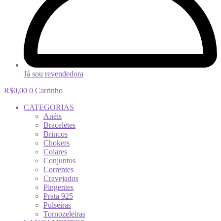
Já sou revendedora
R$
0,00
0
Carrinho
CATEGORIAS
Anéis
Braceletes
Brincos
Chokers
Colares
Conjuntos
Correntes
Cravejados
Pingentes
Prata 925
Pulseiras
Tornozeleiras