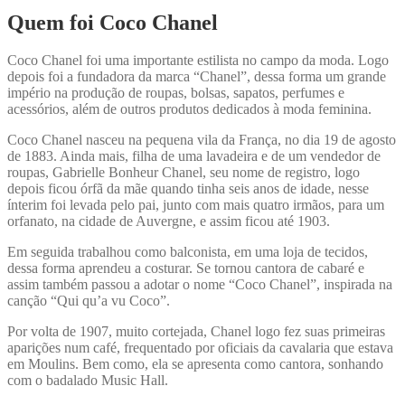
Quem foi Coco Chanel
Coco Chanel foi uma importante estilista no campo da moda. Logo
depois foi a fundadora da marca “Chanel”, dessa forma um grande
império na produção de roupas, bolsas, sapatos, perfumes e
acessórios, além de outros produtos dedicados à moda feminina.
Coco Chanel nasceu na pequena vila da França, no dia 19 de agosto
de 1883. Ainda mais, filha de uma lavadeira e de um vendedor de
roupas, Gabrielle Bonheur Chanel, seu nome de registro, logo
depois ficou órfã da mãe quando tinha seis anos de idade, nesse
ínterim foi levada pelo pai, junto com mais quatro irmãos, para um
orfanato, na cidade de Auvergne, e assim ficou até 1903.
Em seguida trabalhou como balconista, em uma loja de tecidos,
dessa forma aprendeu a costurar. Se tornou cantora de cabaré e
assim também passou a adotar o nome “Coco Chanel”, inspirada na
canção “Qui qu’a vu Coco”.
Por volta de 1907, muito cortejada, Chanel logo fez suas primeiras
aparições num café, frequentado por oficiais da cavalaria que estava
em Moulins. Bem como, ela se apresenta como cantora, sonhando
com o badalado Music Hall.