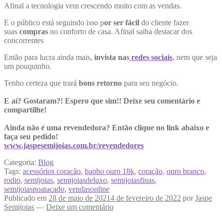
Afinal a tecnologia vem crescendo muito com as vendas.
E o público está seguindo isso p
or ser fácil
do cliente fazer
suas
compras
no conforto de casa. Afinal saiba destacar dos
concorrentes
Então para lucra ainda mais,
invista nas
redes sociais
, nem que seja
um pouquinho.
Tenho certeza que trará
bons retorno
para seu negócio.
E aí? Gostaram?! Espero que sim!! Deixe seu comentário e
compartilhe!
Ainda não é uma revendedora? Então clique no link abaixo e
faça seu pedido!
www.jaspesemijoias.com.br/revendedores
Categoria:
Blog
Tags:
acessórios coração
,
banho ouro 18k
,
coração
,
ouro branco
,
rodio
,
semijoias
,
semijoiasdeluxo
,
semijoiasfinas
,
semijoiasnoatacado
,
vendasonline
Publicado em
28 de maio de 2021
4 de fevereiro de 2022
por
Jaspe
Semijoias
—
Deixe um comentário