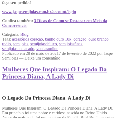
faça seu pedido!
www.jaspesemijoias.com.br/account/login
Confira também:
3 Dicas de Como se Destacar em Meio da
Concorrência
Categoria:
Blog
Tags:
acessórios coração
,
banho ouro 18k
,
coração
,
ouro branco
,
rodio
,
semijoias
,
semijoiasdeluxo
,
semijoiasfinas
,
semijoiasnoatacado
,
vendasonline
Publicado em
28 de maio de 2021
7 de fevereiro de 2022
por
Jaspe
Semijoias
—
Deixe um comentário
Mulheres Que Inspiram: O Legado Da
Princesa Diana, A Lady Di
O Legado Da Princesa Diana, A Lady Di
Mulheres Que Inspiram: O Legado Da Princesa Diana, A Lady Di.
Em princípio foi uma nobre e caridosa nascida no Reino Unido.
Antes de mais nada foi um membro da Família Real Britânica entre