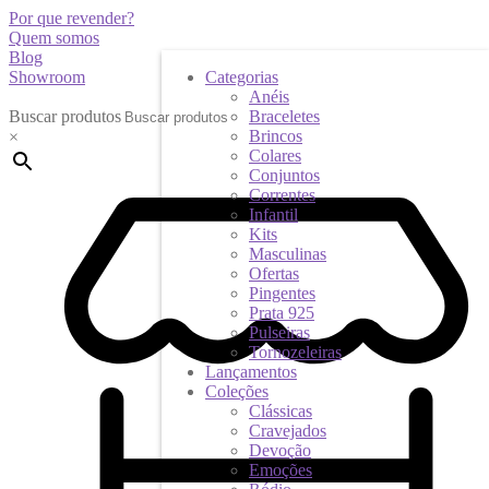
Por que revender?
Quem somos
Blog
Showroom
Categorias
Anéis
Buscar produtos
Braceletes
Brincos
×
Colares
Conjuntos
Correntes
Infantil
Kits
Masculinas
Ofertas
Pingentes
Prata 925
Pulseiras
Tornozeleiras
Lançamentos
Coleções
Clássicas
Cravejados
Devoção
Emoções