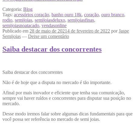
Categoria:
Blog
Tags:
acessórios coração
,
banho ouro 18k
,
coração
,
ouro branco
,
rodio
,
semijoias
,
semijoiasdeluxo
,
semijoiasfinas
,
semijoiasnoatacado
,
vendasonline
Publicado em
28 de maio de 2021
4 de fevereiro de 2022
por
Jaspe
Semijoias
—
Deixe um comentário
Saiba destacar dos concorrentes
Saiba destacar dos concorrentes
Não é de hoje que a disputa no mercado é tão importante.
Afinal por mais inovador e eficiente que tenha sua comunicação,
sempre vai haver ruídos e concorrentes para disputar sua posição no
mercado.
Desse modo iremos falar sobre algumas dicas fundamentais para que
você possa ser referência no mercado de semi joias.