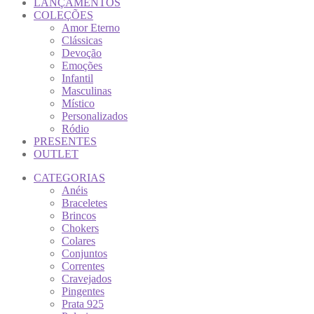
LANÇAMENTOS
COLEÇÕES
Amor Eterno
Clássicas
Devoção
Emoções
Infantil
Masculinas
Místico
Personalizados
Ródio
PRESENTES
OUTLET
CATEGORIAS
Anéis
Braceletes
Brincos
Chokers
Colares
Conjuntos
Correntes
Cravejados
Pingentes
Prata 925