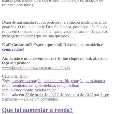
marcas pelo mundo da moda e afetando até hoje os modelos de
roupas e acessórios.
Dona de um guarda-roupas poderoso, ela lançou tendências entre
gerações. O estilo de Lady Di é tão famosa, posto que não fala da
roupa em si, mas sim da mulher que a veste, de sua confiança, das
mensagens e valores que lhe são queridos.
E aí? Gostaram?! Espero que sim!! Deixe seu comentário e
compartilhe
!
Ainda não é uma revendedora? Então clique no link abaixo e
faça seu pedido!
www.jaspesemijoias.com.br/account/login
Categoria:
Blog
Tags:
acessórios coração
,
banho ouro 18k
,
coração
,
ouro branco
,
rodio
,
semijoias
,
semijoiasdeluxo
,
semijoiasfinas
,
semijoiasnoatacado
,
vendasonline
Publicado em
27 de maio de 2021
7 de fevereiro de 2022
por
Jaspe
Semijoias
—
Deixe um comentário
Que tal aumentar a renda?