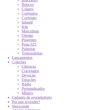
Braceletes
Brincos
Colares
Conjuntos
Correntes
Infantil
Kits
Masculinas
Ofertas
Pingentes
Prata 925
Pulseiras
Tornozeleiras
Lançamentos
Coleções
Clássicas
Cravejados
Devoção
Emoções
Ródio
Personalizados
Místico
Cadastro de revendedores
Por que revender?
Showroom