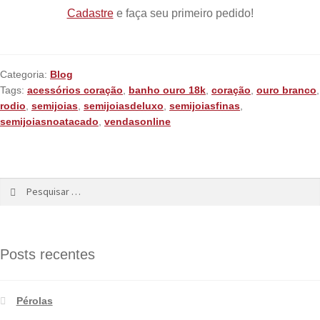
Cadastre
e faça seu primeiro pedido!
Categoria:
Blog
Tags:
acessórios coração
,
banho ouro 18k
,
coração
,
ouro branco
,
rodio
,
semijoias
,
semijoiasdeluxo
,
semijoiasfinas
,
semijoiasnoatacado
,
vendasonline
Posts recentes
Pérolas