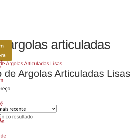
de argolas articuladas
om
ora
es
s
o de Argolas Articuladas Lisas
m
preço
O
os
s
nico resultado
u
s
es
 de