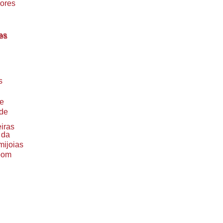
ores
as
es
s
de
ade
iras
 da
ijoias
oom