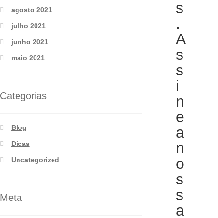
s
agosto 2021
.
julho 2021
A
junho 2021
s
maio 2021
s
i
Categorias
n
e
a
Blog
n
Dicas
o
Uncategorized
s
s
Meta
a