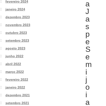
fevereiro 2024
a
J
janeiro 2024
a
dezembro 2023
s
novembro 2023
p
outubro 2023
e
setembro 2023
S
agosto 2023
e
junho 2022
m
abril 2022
i
março 2022
j
fevereiro 2022
o
janeiro 2022
i
dezembro 2021
a
setembro 2021