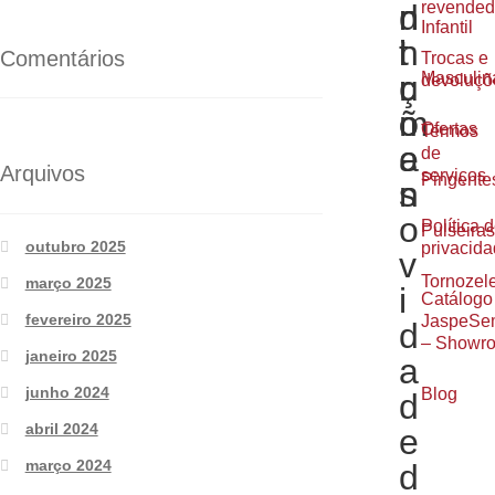
d
n
n
revended
Infantil
i
t
h
Comentários
Trocas e
ç
r
u
Masculin
devoluçõ
õ
o
m
Ofertas
Termos
e
a
de
Arquivos
serviços
Pingente
s
n
o
Política 
Pulseiras
outubro 2025
privacid
v
Tornozele
março 2025
i
Catálogo
fevereiro 2025
JaspeSem
d
– Showr
janeiro 2025
a
junho 2024
Blog
d
abril 2024
e
março 2024
d