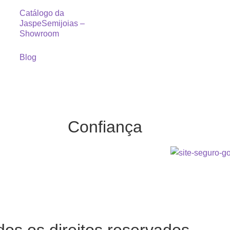
Catálogo da
JaspeSemijoias –
Showroom
Blog
Confiança
dos os direitos reservados