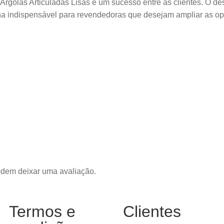
 Argolas Articuladas Lisas é um sucesso entre as clientes. O de
lha indispensável para revendedoras que desejam ampliar as o
odem deixar uma avaliação.
Termos e
Clientes