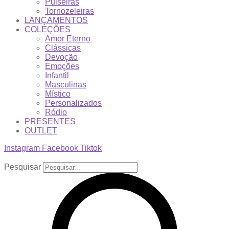
Pulseiras
Tornozeleiras
LANÇAMENTOS
COLEÇÕES
Amor Eterno
Clássicas
Devoção
Emoções
Infantil
Masculinas
Místico
Personalizados
Ródio
PRESENTES
OUTLET
Instagram
Facebook
Tiktok
Pesquisar