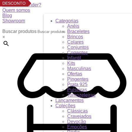
DESCONTO
Por que revender?
Quem somos
Blog
Showroom
Categorias
Anéis
Buscar produtos
Braceletes
Brincos
×
Colares
Conjuntos
Correntes
Infantil
Kits
Masculinas
Ofertas
Pingentes
Prata 925
Pulseiras
Tornozeleiras
Lançamentos
Coleções
Clássicas
Cravejados
Devoção
Emoções