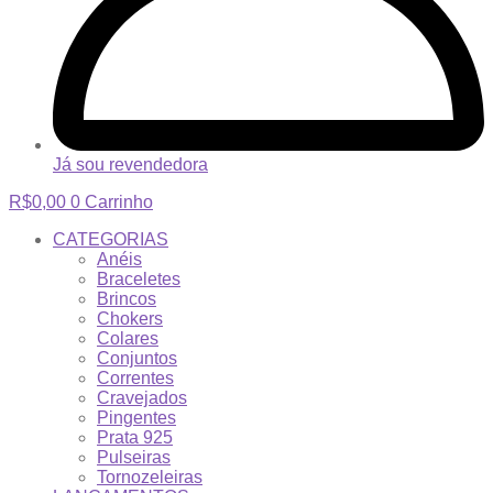
Já sou revendedora
R$
0,00
0
Carrinho
CATEGORIAS
Anéis
Braceletes
Brincos
Chokers
Colares
Conjuntos
Correntes
Cravejados
Pingentes
Prata 925
Pulseiras
Tornozeleiras