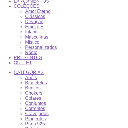
LANÇAMENTOS
COLEÇÕES
Amor Eterno
Clássicas
Devoção
Emoções
Infantil
Masculinas
Místico
Personalizados
Ródio
PRESENTES
OUTLET
CATEGORIAS
Anéis
Braceletes
Brincos
Chokers
Colares
Conjuntos
Correntes
Cravejados
Pingentes
Prata 925