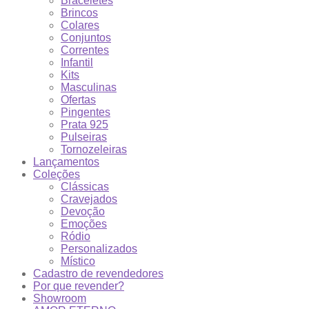
Braceletes
Brincos
Colares
Conjuntos
Correntes
Infantil
Kits
Masculinas
Ofertas
Pingentes
Prata 925
Pulseiras
Tornozeleiras
Lançamentos
Coleções
Clássicas
Cravejados
Devoção
Emoções
Ródio
Personalizados
Místico
Cadastro de revendedores
Por que revender?
Showroom