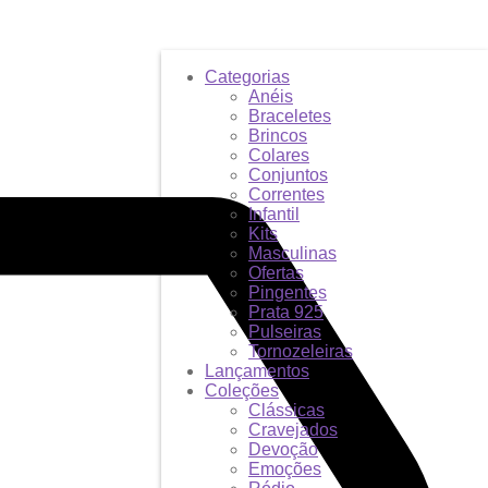
Categorias
Anéis
Braceletes
Brincos
Colares
Conjuntos
Correntes
Infantil
Kits
Masculinas
Ofertas
Pingentes
Prata 925
Pulseiras
Tornozeleiras
Lançamentos
Coleções
Clássicas
Cravejados
Devoção
Emoções