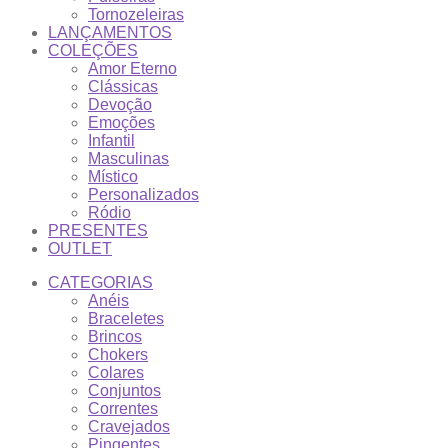
Tornozeleiras
LANÇAMENTOS
COLEÇÕES
Amor Eterno
Clássicas
Devoção
Emoções
Infantil
Masculinas
Místico
Personalizados
Ródio
PRESENTES
OUTLET
CATEGORIAS
Anéis
Braceletes
Brincos
Chokers
Colares
Conjuntos
Correntes
Cravejados
Pingentes