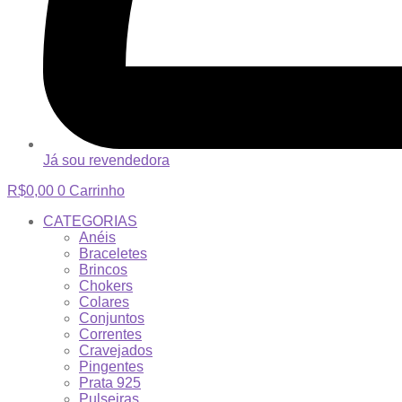
Já sou revendedora
R$
0,00
0
Carrinho
CATEGORIAS
Anéis
Braceletes
Brincos
Chokers
Colares
Conjuntos
Correntes
Cravejados
Pingentes
Prata 925
Pulseiras