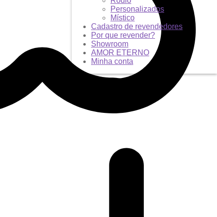
Ródio
Personalizados
Místico
Cadastro de revendedores
Por que revender?
Showroom
AMOR ETERNO
Minha conta