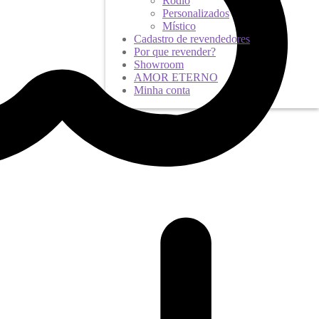
Ródio
Personalizados
Místico
Cadastro de revendedores
Por que revender?
Showroom
AMOR ETERNO
Minha conta