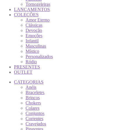
Tornozeleiras
LANÇAMENTOS
COLEÇÕES
Amor Eterno
Clássicas
Devoção
Emoções
Infantil
Masculinas
Místico
Personalizados
Ródio
PRESENTES
OUTLET
CATEGORIAS
Anéis
Braceletes
Brincos
Chokers
Colares
Conjuntos
Correntes
Cravejados
Pingentes