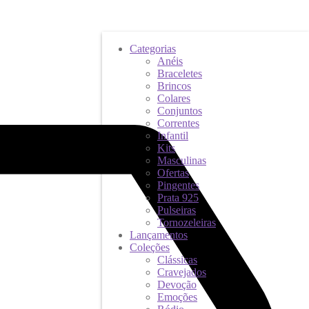
Categorias
Anéis
Braceletes
Brincos
Colares
Conjuntos
Correntes
Infantil
Kits
Masculinas
Ofertas
Pingentes
Prata 925
Pulseiras
Tornozeleiras
Lançamentos
Coleções
Clássicas
Cravejados
Devoção
Emoções