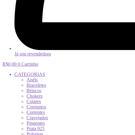
Já sou revendedora
R$
0,00
0
Carrinho
CATEGORIAS
Anéis
Braceletes
Brincos
Chokers
Colares
Conjuntos
Correntes
Cravejados
Pingentes
Prata 925
Pulseiras