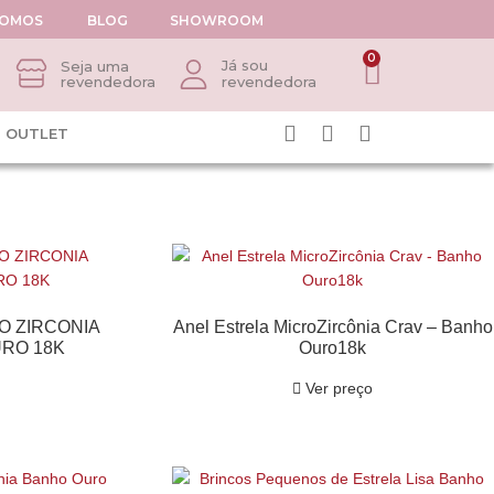
SOMOS
BLOG
SHOWROOM
0
Já sou
Seja uma
revendedora
revendedora
OUTLET
O ZIRCONIA
Anel Estrela MicroZircônia Crav – Banho
URO 18K
Ouro18k
Ver preço