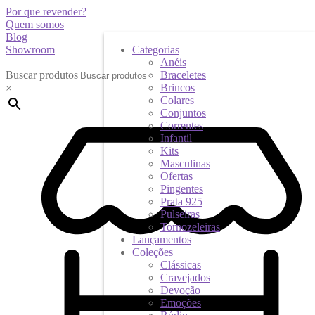
Por que revender?
Quem somos
Blog
Showroom
Categorias
Anéis
Buscar produtos
Braceletes
Brincos
×
Colares
Conjuntos
Correntes
Infantil
Kits
Masculinas
Ofertas
Pingentes
Prata 925
Pulseiras
Tornozeleiras
Lançamentos
Coleções
Clássicas
Cravejados
Devoção
Emoções