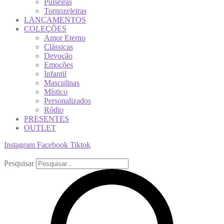
Pulseiras
Tornozeleiras
LANÇAMENTOS
COLEÇÕES
Amor Eterno
Clássicas
Devoção
Emoções
Infantil
Masculinas
Místico
Personalizados
Ródio
PRESENTES
OUTLET
Instagram
Facebook
Tiktok
Pesquisar