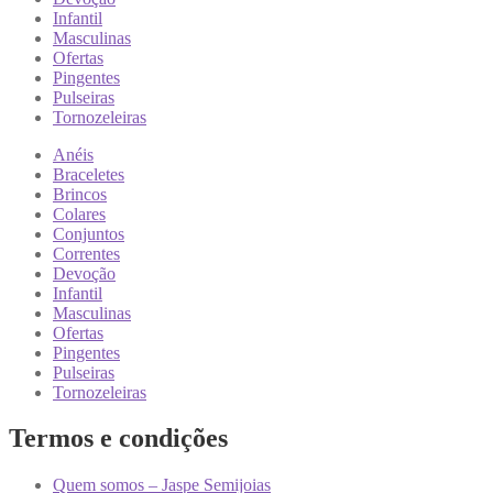
Infantil
Masculinas
Ofertas
Pingentes
Pulseiras
Tornozeleiras
Anéis
Braceletes
Brincos
Colares
Conjuntos
Correntes
Devoção
Infantil
Masculinas
Ofertas
Pingentes
Pulseiras
Tornozeleiras
Termos e condições
Quem somos – Jaspe Semijoias