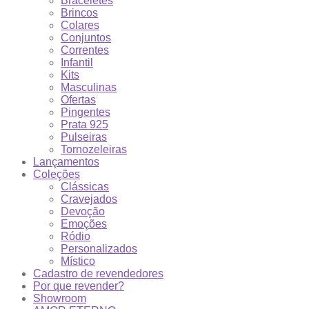
Braceletes
Brincos
Colares
Conjuntos
Correntes
Infantil
Kits
Masculinas
Ofertas
Pingentes
Prata 925
Pulseiras
Tornozeleiras
Lançamentos
Coleções
Clássicas
Cravejados
Devoção
Emoções
Ródio
Personalizados
Místico
Cadastro de revendedores
Por que revender?
Showroom