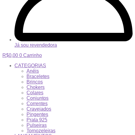
Já sou revendedora
R$
0,00
0
Carrinho
CATEGORIAS
Anéis
Braceletes
Brincos
Chokers
Colares
Conjuntos
Correntes
Cravejados
Pingentes
Prata 925
Pulseiras
Tornozeleiras