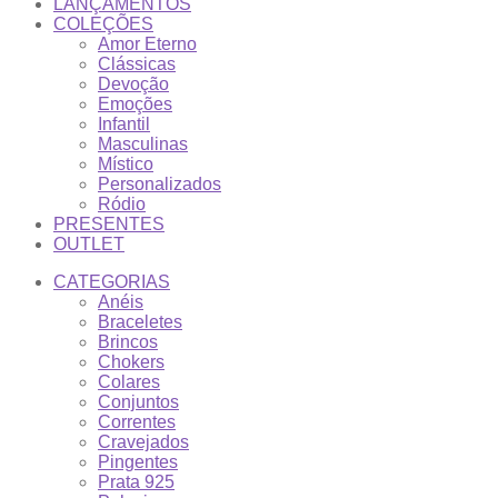
LANÇAMENTOS
COLEÇÕES
Amor Eterno
Clássicas
Devoção
Emoções
Infantil
Masculinas
Místico
Personalizados
Ródio
PRESENTES
OUTLET
CATEGORIAS
Anéis
Braceletes
Brincos
Chokers
Colares
Conjuntos
Correntes
Cravejados
Pingentes
Prata 925