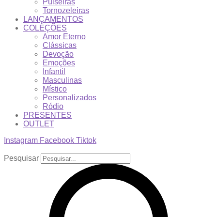
Pulseiras
Tornozeleiras
LANÇAMENTOS
COLEÇÕES
Amor Eterno
Clássicas
Devoção
Emoções
Infantil
Masculinas
Místico
Personalizados
Ródio
PRESENTES
OUTLET
Instagram
Facebook
Tiktok
Pesquisar