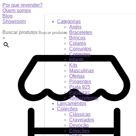
Por que revender?
Quem somos
Blog
Showroom
Categorias
Anéis
Buscar produtos
Braceletes
Brincos
×
Colares
Conjuntos
Correntes
Infantil
Kits
Masculinas
Ofertas
Pingentes
Prata 925
Pulseiras
Tornozeleiras
Lançamentos
Coleções
Clássicas
Cravejados
Devoção
Emoções