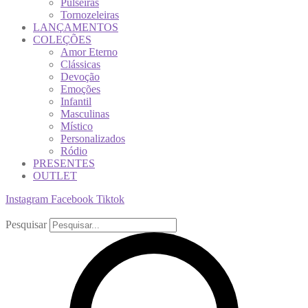
Pulseiras
Tornozeleiras
LANÇAMENTOS
COLEÇÕES
Amor Eterno
Clássicas
Devoção
Emoções
Infantil
Masculinas
Místico
Personalizados
Ródio
PRESENTES
OUTLET
Instagram
Facebook
Tiktok
Pesquisar