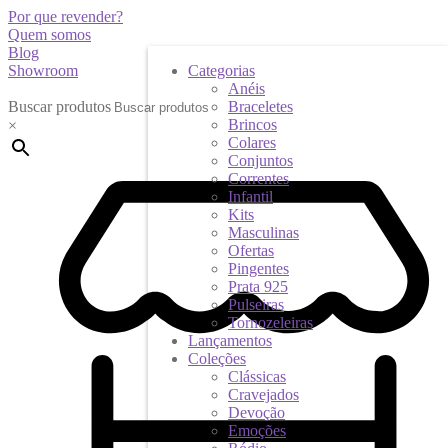
Por que revender?
Quem somos
Blog
Showroom
Categorias
Anéis
Buscar produtos
Braceletes
Brincos
×
Colares
Conjuntos
Correntes
Infantil
Kits
Masculinas
Ofertas
Pingentes
Prata 925
Pulseiras
Tornozeleiras
Lançamentos
Coleções
Clássicas
Cravejados
Devoção
Emoções