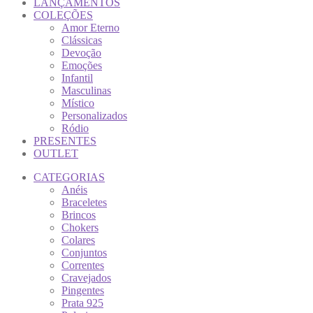
LANÇAMENTOS
COLEÇÕES
Amor Eterno
Clássicas
Devoção
Emoções
Infantil
Masculinas
Místico
Personalizados
Ródio
PRESENTES
OUTLET
CATEGORIAS
Anéis
Braceletes
Brincos
Chokers
Colares
Conjuntos
Correntes
Cravejados
Pingentes
Prata 925