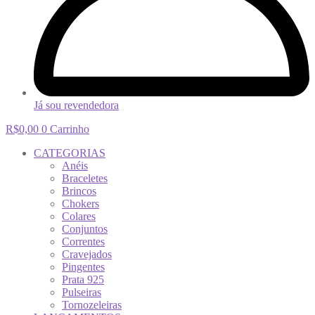
Já sou revendedora
R$
0,00
0
Carrinho
CATEGORIAS
Anéis
Braceletes
Brincos
Chokers
Colares
Conjuntos
Correntes
Cravejados
Pingentes
Prata 925
Pulseiras
Tornozeleiras