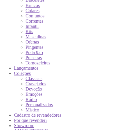
Braceletes
Brincos
Colares
Conjuntos
Correntes
Infantil
Kits
Masculinas
Ofertas
Pingentes
Prata 925
Pulseiras
Tornozeleiras
Lançamentos
Coleções
Clássicas
Cravejados
Devoção
Emoções
Ródio
Personalizados
Místico
Cadastro de revendedores
Por que revender?
Showroom