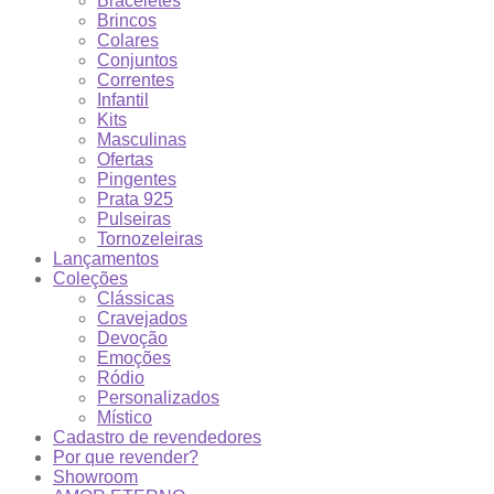
Braceletes
Brincos
Colares
Conjuntos
Correntes
Infantil
Kits
Masculinas
Ofertas
Pingentes
Prata 925
Pulseiras
Tornozeleiras
Lançamentos
Coleções
Clássicas
Cravejados
Devoção
Emoções
Ródio
Personalizados
Místico
Cadastro de revendedores
Por que revender?
Showroom