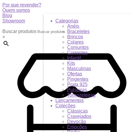
Por que revender?
Quem somos
Blog
Showroom
Categorias
Anéis
Buscar produtos
Braceletes
Brincos
×
Colares
Conjuntos
Correntes
Infantil
Kits
Masculinas
Ofertas
Pingentes
Prata 925
Pulseiras
Tornozeleiras
Lançamentos
Coleções
Clássicas
Cravejados
Devoção
Emoções