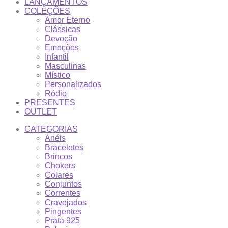
LANÇAMENTOS
COLEÇÕES
Amor Eterno
Clássicas
Devoção
Emoções
Infantil
Masculinas
Místico
Personalizados
Ródio
PRESENTES
OUTLET
CATEGORIAS
Anéis
Braceletes
Brincos
Chokers
Colares
Conjuntos
Correntes
Cravejados
Pingentes
Prata 925