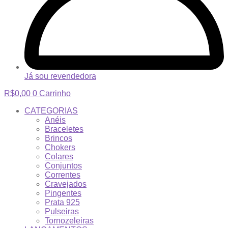
Já sou revendedora
R$
0,00
0
Carrinho
CATEGORIAS
Anéis
Braceletes
Brincos
Chokers
Colares
Conjuntos
Correntes
Cravejados
Pingentes
Prata 925
Pulseiras
Tornozeleiras