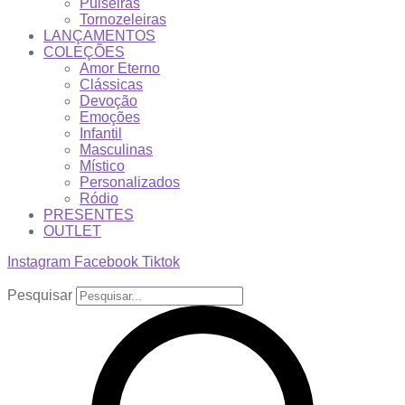
Pulseiras
Tornozeleiras
LANÇAMENTOS
COLEÇÕES
Amor Eterno
Clássicas
Devoção
Emoções
Infantil
Masculinas
Místico
Personalizados
Ródio
PRESENTES
OUTLET
Instagram
Facebook
Tiktok
Pesquisar