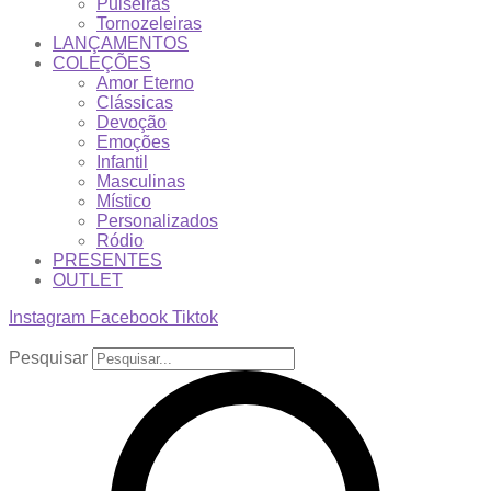
Pulseiras
Tornozeleiras
LANÇAMENTOS
COLEÇÕES
Amor Eterno
Clássicas
Devoção
Emoções
Infantil
Masculinas
Místico
Personalizados
Ródio
PRESENTES
OUTLET
Instagram
Facebook
Tiktok
Pesquisar