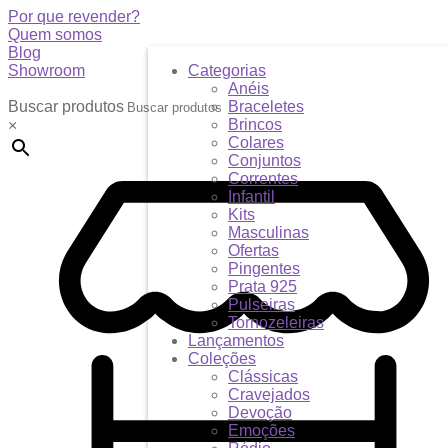
Por que revender?
Quem somos
Blog
Showroom
Categorias
Anéis
Buscar produtos
Braceletes
Brincos
×
Colares
Conjuntos
Correntes
Infantil
Kits
Masculinas
Ofertas
Pingentes
Prata 925
Pulseiras
Tornozeleiras
Lançamentos
Coleções
Clássicas
Cravejados
Devoção
Emoções