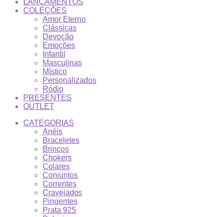
LANÇAMENTOS
COLEÇÕES
Amor Eterno
Clássicas
Devoção
Emoções
Infantil
Masculinas
Místico
Personalizados
Ródio
PRESENTES
OUTLET
CATEGORIAS
Anéis
Braceletes
Brincos
Chokers
Colares
Conjuntos
Correntes
Cravejados
Pingentes
Prata 925