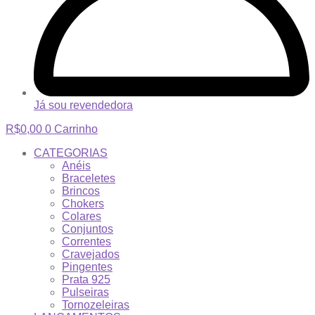
Já sou revendedora
R$
0,00
0
Carrinho
CATEGORIAS
Anéis
Braceletes
Brincos
Chokers
Colares
Conjuntos
Correntes
Cravejados
Pingentes
Prata 925
Pulseiras
Tornozeleiras