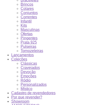
Braceletes
Brincos
Colares
Conjuntos
Correntes
Infantil
Kits
Masculinas
Ofertas
Pingentes
Prata 925
Pulseiras
Tornozeleiras
Lançamentos
Coleções
Clássicas
Cravejados
Devoção
Emoções
Ródio
Personalizados
Místico
Cadastro de revendedores
Por que revender?
Showroom