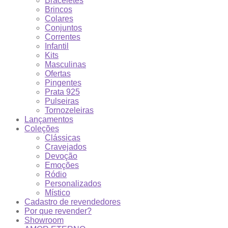
Braceletes
Brincos
Colares
Conjuntos
Correntes
Infantil
Kits
Masculinas
Ofertas
Pingentes
Prata 925
Pulseiras
Tornozeleiras
Lançamentos
Coleções
Clássicas
Cravejados
Devoção
Emoções
Ródio
Personalizados
Místico
Cadastro de revendedores
Por que revender?
Showroom