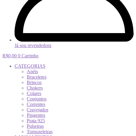
Já sou revendedora
R$
0,00
0
Carrinho
CATEGORIAS
Anéis
Braceletes
Brincos
Chokers
Colares
Conjuntos
Correntes
Cravejados
Pingentes
Prata 925
Pulseiras
Tornozeleiras