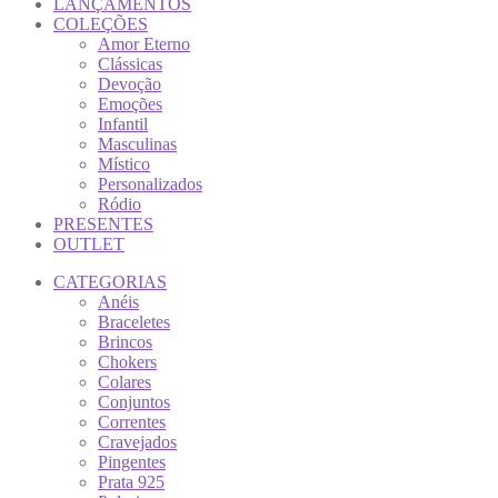
LANÇAMENTOS
COLEÇÕES
Amor Eterno
Clássicas
Devoção
Emoções
Infantil
Masculinas
Místico
Personalizados
Ródio
PRESENTES
OUTLET
CATEGORIAS
Anéis
Braceletes
Brincos
Chokers
Colares
Conjuntos
Correntes
Cravejados
Pingentes
Prata 925