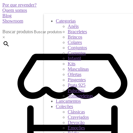
Por que revender?
Quem somos
Blog
Showroom
Categorias
Anéis
Buscar produtos
Braceletes
Brincos
×
Colares
Conjuntos
Correntes
Infantil
Kits
Masculinas
Ofertas
Pingentes
Prata 925
Pulseiras
Tornozeleiras
Lançamentos
Coleções
Clássicas
Cravejados
Devoção
Emoções