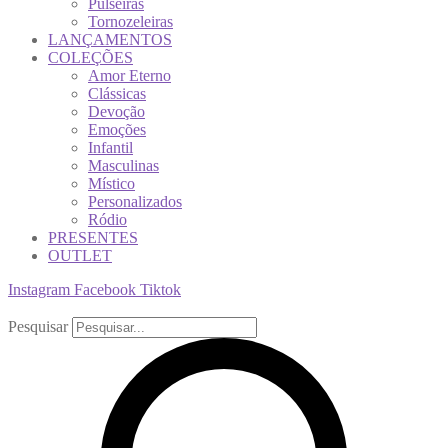
Pulseiras
Tornozeleiras
LANÇAMENTOS
COLEÇÕES
Amor Eterno
Clássicas
Devoção
Emoções
Infantil
Masculinas
Místico
Personalizados
Ródio
PRESENTES
OUTLET
Instagram
Facebook
Tiktok
Pesquisar