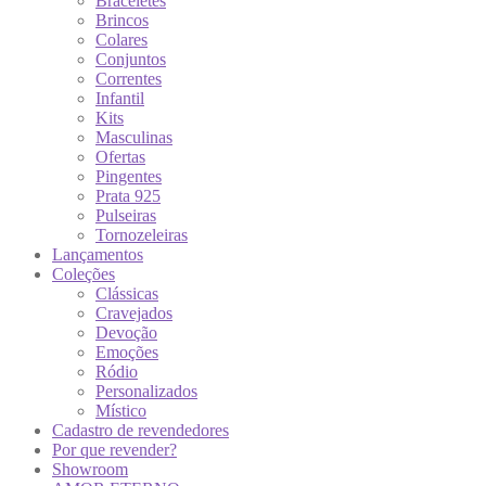
Braceletes
Brincos
Colares
Conjuntos
Correntes
Infantil
Kits
Masculinas
Ofertas
Pingentes
Prata 925
Pulseiras
Tornozeleiras
Lançamentos
Coleções
Clássicas
Cravejados
Devoção
Emoções
Ródio
Personalizados
Místico
Cadastro de revendedores
Por que revender?
Showroom