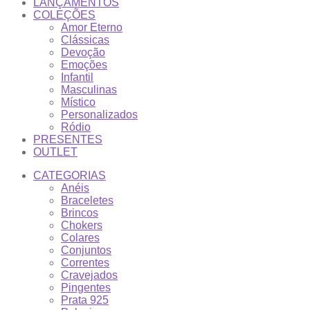
LANÇAMENTOS
COLEÇÕES
Amor Eterno
Clássicas
Devoção
Emoções
Infantil
Masculinas
Místico
Personalizados
Ródio
PRESENTES
OUTLET
CATEGORIAS
Anéis
Braceletes
Brincos
Chokers
Colares
Conjuntos
Correntes
Cravejados
Pingentes
Prata 925