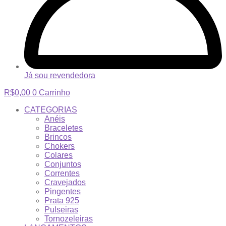
Já sou revendedora
R$
0,00
0
Carrinho
CATEGORIAS
Anéis
Braceletes
Brincos
Chokers
Colares
Conjuntos
Correntes
Cravejados
Pingentes
Prata 925
Pulseiras
Tornozeleiras