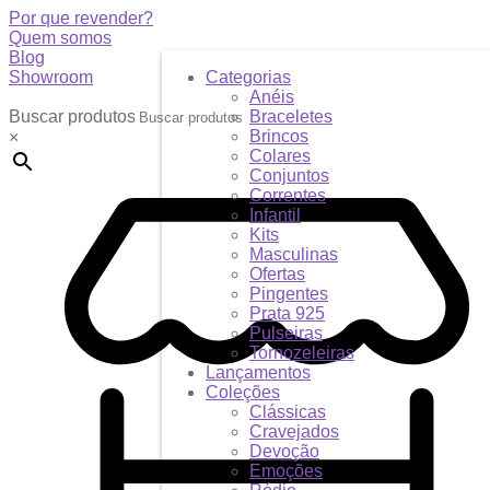
Por que revender?
Quem somos
Blog
Showroom
Categorias
Anéis
Buscar produtos
Braceletes
Brincos
×
Colares
Conjuntos
Correntes
Infantil
Kits
Masculinas
Ofertas
Pingentes
Prata 925
Pulseiras
Tornozeleiras
Lançamentos
Coleções
Clássicas
Cravejados
Devoção
Emoções