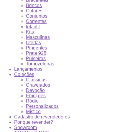
Braceletes
Brincos
Colares
Conjuntos
Correntes
Infantil
Kits
Masculinas
Ofertas
Pingentes
Prata 925
Pulseiras
Tornozeleiras
Lançamentos
Coleções
Clássicas
Cravejados
Devoção
Emoções
Ródio
Personalizados
Místico
Cadastro de revendedores
Por que revender?
Showroom