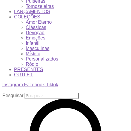
Pulseiras
Tornozeleiras
LANÇAMENTOS
COLEÇÕES
Amor Eterno
Clássicas
Devoção
Emoções
Infantil
Masculinas
Místico
Personalizados
Ródio
PRESENTES
OUTLET
Instagram
Facebook
Tiktok
Pesquisar