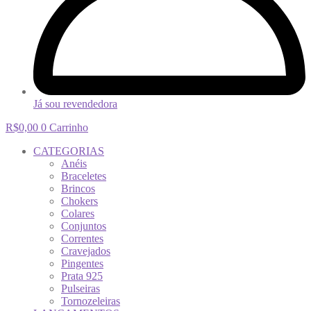
Já sou revendedora
R$
0,00
0
Carrinho
CATEGORIAS
Anéis
Braceletes
Brincos
Chokers
Colares
Conjuntos
Correntes
Cravejados
Pingentes
Prata 925
Pulseiras
Tornozeleiras