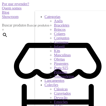
Por que revender?
Quem somos
Blog
Showroom
Categorias
Anéis
Buscar produtos
Braceletes
Brincos
×
Colares
Conjuntos
Correntes
Infantil
Kits
Masculinas
Ofertas
Pingentes
Prata 925
Pulseiras
Tornozeleiras
Lançamentos
Coleções
Clássicas
Cravejados
Devoção
Emoções