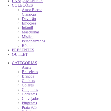
LANÇAMENTOS
COLEÇÕES
Amor Eterno
Clássicas
Devoção
Emoções
Infantil
Masculinas
Místico
Personalizados
Ródio
PRESENTES
OUTLET
CATEGORIAS
Anéis
Braceletes
Brincos
Chokers
Colares
Conjuntos
Correntes
Cravejados
Pingentes
Prata 925