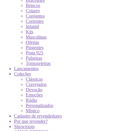
Braceletes
Brincos
Colares
Conjuntos
Correntes
Infantil
Kits
Masculinas
Ofertas
Pingentes
Prata 925
Pulseiras
Tornozeleiras
Lançamentos
Coleções
Clássicas
Cravejados
Devoção
Emoções
Ródio
Personalizados
Místico
Cadastro de revendedores
Por que revender?
Showroom