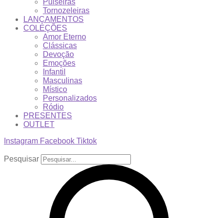
Pulseiras
Tornozeleiras
LANÇAMENTOS
COLEÇÕES
Amor Eterno
Clássicas
Devoção
Emoções
Infantil
Masculinas
Místico
Personalizados
Ródio
PRESENTES
OUTLET
Instagram
Facebook
Tiktok
Pesquisar