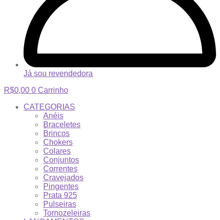
Já sou revendedora
R$
0,00
0
Carrinho
CATEGORIAS
Anéis
Braceletes
Brincos
Chokers
Colares
Conjuntos
Correntes
Cravejados
Pingentes
Prata 925
Pulseiras
Tornozeleiras