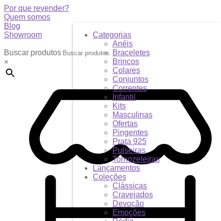
Por que revender?
Quem somos
Blog
Showroom
Categorias
Anéis
Buscar produtos
Braceletes
Brincos
×
Colares
Conjuntos
Correntes
Infantil
Kits
Masculinas
Ofertas
Pingentes
Prata 925
Pulseiras
Tornozeleiras
Lançamentos
Coleções
Clássicas
Cravejados
Devoção
Emoções