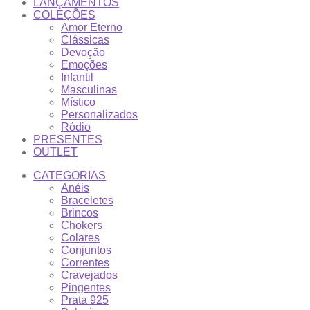
LANÇAMENTOS
COLEÇÕES
Amor Eterno
Clássicas
Devoção
Emoções
Infantil
Masculinas
Místico
Personalizados
Ródio
PRESENTES
OUTLET
CATEGORIAS
Anéis
Braceletes
Brincos
Chokers
Colares
Conjuntos
Correntes
Cravejados
Pingentes
Prata 925