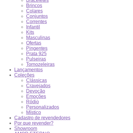
Braceletes
Brincos
Colares
Conjuntos
Correntes
Infantil
Kits
Masculinas
Ofertas
Pingentes
Prata 925
Pulseiras
Tornozeleiras
Lançamentos
Coleções
Clássicas
Cravejados
Devoção
Emoções
Ródio
Personalizados
Místico
Cadastro de revendedores
Por que revender?
Showroom