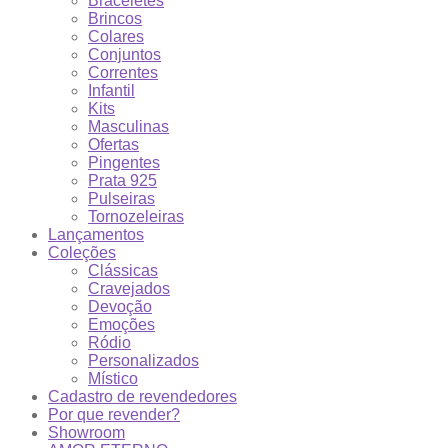
Braceletes
Brincos
Colares
Conjuntos
Correntes
Infantil
Kits
Masculinas
Ofertas
Pingentes
Prata 925
Pulseiras
Tornozeleiras
Lançamentos
Coleções
Clássicas
Cravejados
Devoção
Emoções
Ródio
Personalizados
Místico
Cadastro de revendedores
Por que revender?
Showroom