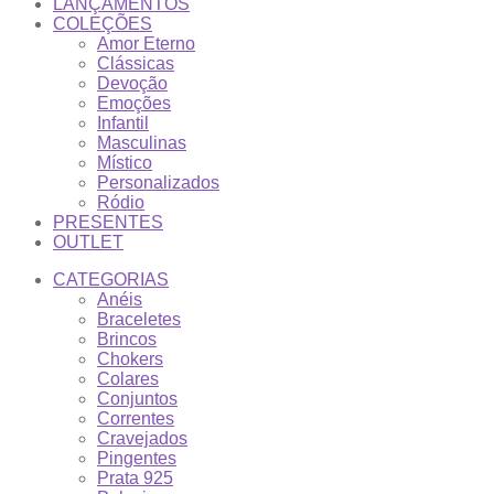
LANÇAMENTOS
COLEÇÕES
Amor Eterno
Clássicas
Devoção
Emoções
Infantil
Masculinas
Místico
Personalizados
Ródio
PRESENTES
OUTLET
CATEGORIAS
Anéis
Braceletes
Brincos
Chokers
Colares
Conjuntos
Correntes
Cravejados
Pingentes
Prata 925