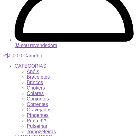
Já sou revendedora
R$
0,00
0
Carrinho
CATEGORIAS
Anéis
Braceletes
Brincos
Chokers
Colares
Conjuntos
Correntes
Cravejados
Pingentes
Prata 925
Pulseiras
Tornozeleiras