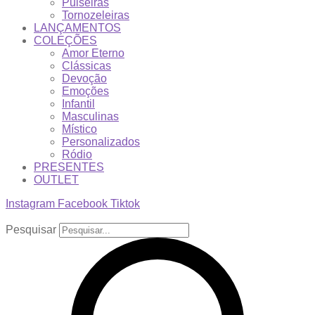
Pulseiras
Tornozeleiras
LANÇAMENTOS
COLEÇÕES
Amor Eterno
Clássicas
Devoção
Emoções
Infantil
Masculinas
Místico
Personalizados
Ródio
PRESENTES
OUTLET
Instagram
Facebook
Tiktok
Pesquisar