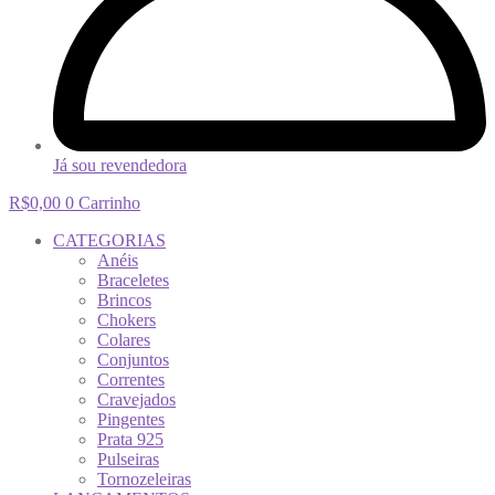
Já sou revendedora
R$
0,00
0
Carrinho
CATEGORIAS
Anéis
Braceletes
Brincos
Chokers
Colares
Conjuntos
Correntes
Cravejados
Pingentes
Prata 925
Pulseiras
Tornozeleiras