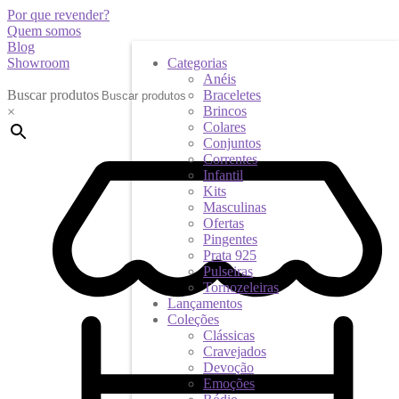
Por que revender?
Quem somos
Blog
Showroom
Categorias
Anéis
Buscar produtos
Braceletes
Brincos
×
Colares
Conjuntos
Correntes
Infantil
Kits
Masculinas
Ofertas
Pingentes
Prata 925
Pulseiras
Tornozeleiras
Lançamentos
Coleções
Clássicas
Cravejados
Devoção
Emoções