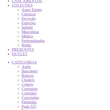
LANÇAMENTOS
COLEÇÕES
Amor Eterno
Clássicas
Devoção
Emoções
Infantil
Masculinas
Místico
Personalizados
Ródio
PRESENTES
OUTLET
CATEGORIAS
Anéis
Braceletes
Brincos
Chokers
Colares
Conjuntos
Correntes
Cravejados
Pingentes
Prata 925