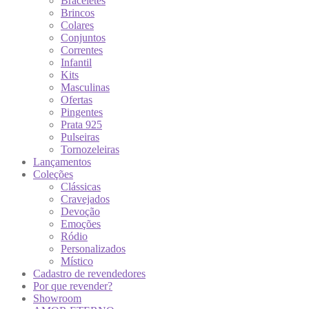
Braceletes
Brincos
Colares
Conjuntos
Correntes
Infantil
Kits
Masculinas
Ofertas
Pingentes
Prata 925
Pulseiras
Tornozeleiras
Lançamentos
Coleções
Clássicas
Cravejados
Devoção
Emoções
Ródio
Personalizados
Místico
Cadastro de revendedores
Por que revender?
Showroom