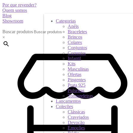
Por que revender?
Quem somos
Blog
Showroom
Categorias
Anéis
Buscar produtos
Braceletes
Brincos
×
Colares
Conjuntos
Correntes
Infantil
Kits
Masculinas
Ofertas
Pingentes
Prata 925
Pulseiras
Tornozeleiras
Lançamentos
Coleções
Clássicas
Cravejados
Devoção
Emoções