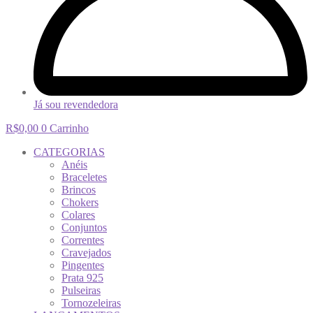
Já sou revendedora
R$
0,00
0
Carrinho
CATEGORIAS
Anéis
Braceletes
Brincos
Chokers
Colares
Conjuntos
Correntes
Cravejados
Pingentes
Prata 925
Pulseiras
Tornozeleiras