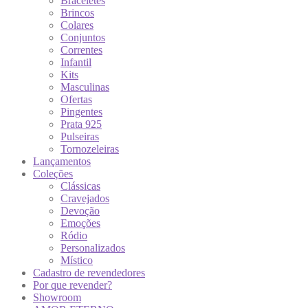
Braceletes
Brincos
Colares
Conjuntos
Correntes
Infantil
Kits
Masculinas
Ofertas
Pingentes
Prata 925
Pulseiras
Tornozeleiras
Lançamentos
Coleções
Clássicas
Cravejados
Devoção
Emoções
Ródio
Personalizados
Místico
Cadastro de revendedores
Por que revender?
Showroom