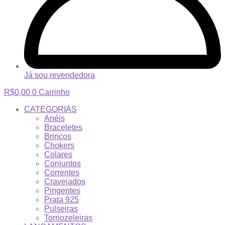
Já sou revendedora
R$
0,00
0
Carrinho
CATEGORIAS
Anéis
Braceletes
Brincos
Chokers
Colares
Conjuntos
Correntes
Cravejados
Pingentes
Prata 925
Pulseiras
Tornozeleiras