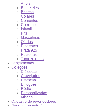
Anéis
Braceletes
Brincos
Colares
Conjuntos
Correntes
Infantil
Kits
Masculinas
Ofertas
Pingentes
Prata 925
Pulseiras
Tornozeleiras
Lançamentos
Coleções
Clássicas
Cravejados
Devoção
Emoções
Ródio
Personalizados
Místico
Cadastro de revendedores
Por que revender?