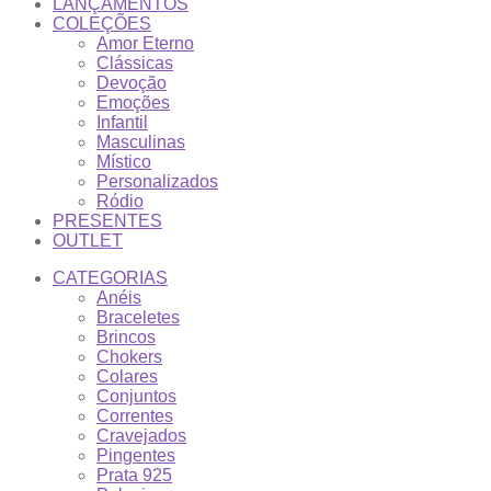
LANÇAMENTOS
COLEÇÕES
Amor Eterno
Clássicas
Devoção
Emoções
Infantil
Masculinas
Místico
Personalizados
Ródio
PRESENTES
OUTLET
CATEGORIAS
Anéis
Braceletes
Brincos
Chokers
Colares
Conjuntos
Correntes
Cravejados
Pingentes
Prata 925