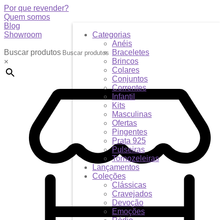
Por que revender?
Quem somos
Blog
Showroom
Categorias
Anéis
Buscar produtos
Braceletes
Brincos
×
Colares
Conjuntos
Correntes
Infantil
Kits
Masculinas
Ofertas
Pingentes
Prata 925
Pulseiras
Tornozeleiras
Lançamentos
Coleções
Clássicas
Cravejados
Devoção
Emoções