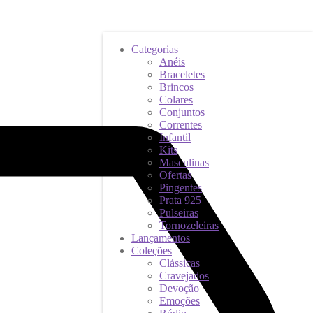
Categorias
Anéis
Braceletes
Brincos
Colares
Conjuntos
Correntes
Infantil
Kits
Masculinas
Ofertas
Pingentes
Prata 925
Pulseiras
Tornozeleiras
Lançamentos
Coleções
Clássicas
Cravejados
Devoção
Emoções