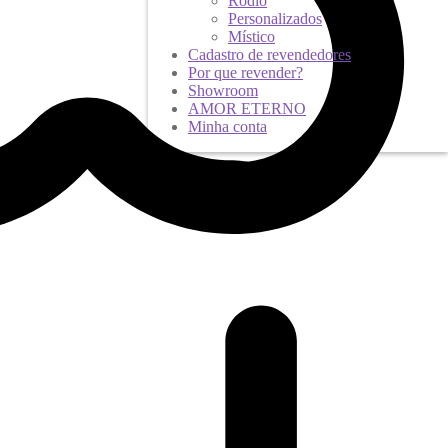
Ródio
Personalizados
Místico
Cadastro de revendedores
Por que revender?
Showroom
AMOR ETERNO
Minha conta