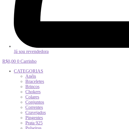
Já sou revendedora
R$
0,00
0
Carrinho
CATEGORIAS
Anéis
Braceletes
Brincos
Chokers
Colares
Conjuntos
Correntes
Cravejados
Pingentes
Prata 925
Pulseiras