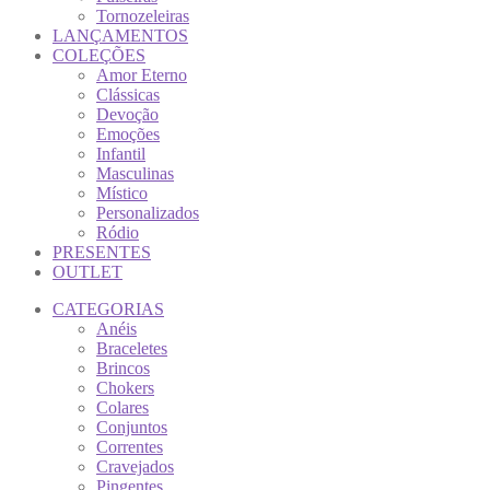
Tornozeleiras
LANÇAMENTOS
COLEÇÕES
Amor Eterno
Clássicas
Devoção
Emoções
Infantil
Masculinas
Místico
Personalizados
Ródio
PRESENTES
OUTLET
CATEGORIAS
Anéis
Braceletes
Brincos
Chokers
Colares
Conjuntos
Correntes
Cravejados
Pingentes