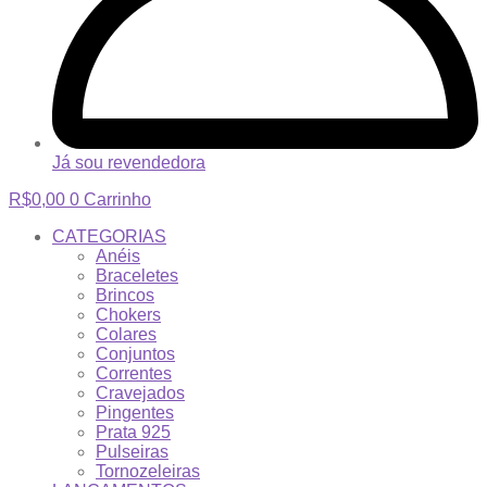
Já sou revendedora
R$
0,00
0
Carrinho
CATEGORIAS
Anéis
Braceletes
Brincos
Chokers
Colares
Conjuntos
Correntes
Cravejados
Pingentes
Prata 925
Pulseiras
Tornozeleiras