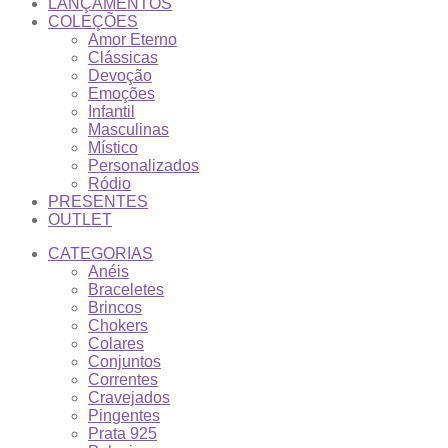
LANÇAMENTOS
COLEÇÕES
Amor Eterno
Clássicas
Devoção
Emoções
Infantil
Masculinas
Místico
Personalizados
Ródio
PRESENTES
OUTLET
CATEGORIAS
Anéis
Braceletes
Brincos
Chokers
Colares
Conjuntos
Correntes
Cravejados
Pingentes
Prata 925