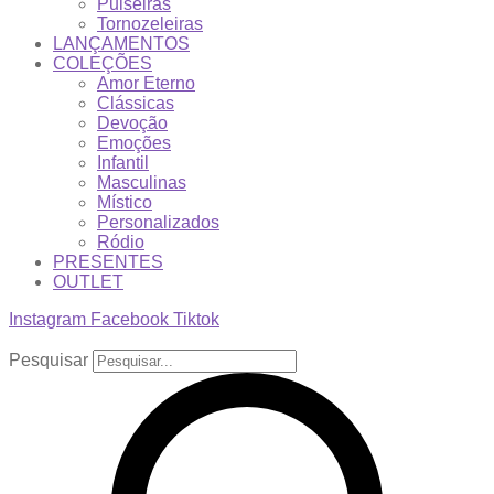
Pulseiras
Tornozeleiras
LANÇAMENTOS
COLEÇÕES
Amor Eterno
Clássicas
Devoção
Emoções
Infantil
Masculinas
Místico
Personalizados
Ródio
PRESENTES
OUTLET
Instagram
Facebook
Tiktok
Pesquisar