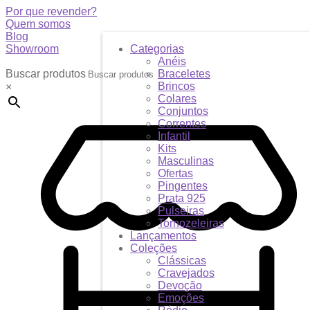
Por que revender?
Quem somos
Blog
Showroom
Categorias
Anéis
Buscar produtos
Braceletes
Brincos
×
Colares
Conjuntos
Correntes
Infantil
Kits
Masculinas
Ofertas
Pingentes
Prata 925
Pulseiras
Tornozeleiras
Lançamentos
Coleções
Clássicas
Cravejados
Devoção
Emoções