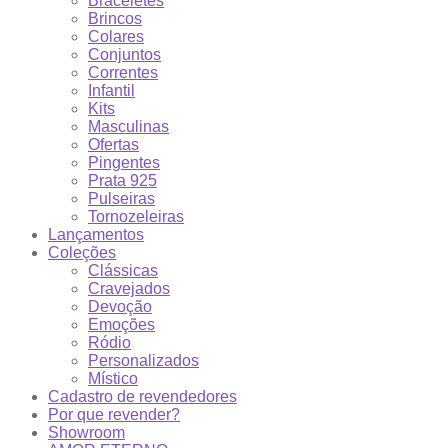
Braceletes
Brincos
Colares
Conjuntos
Correntes
Infantil
Kits
Masculinas
Ofertas
Pingentes
Prata 925
Pulseiras
Tornozeleiras
Lançamentos
Coleções
Clássicas
Cravejados
Devoção
Emoções
Ródio
Personalizados
Místico
Cadastro de revendedores
Por que revender?
Showroom