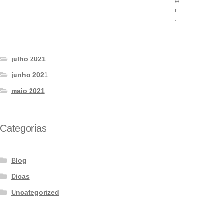
e
r
dezembro 2021
.
setembro 2021
agosto 2021
julho 2021
junho 2021
maio 2021
Categorias
Blog
Dicas
Uncategorized