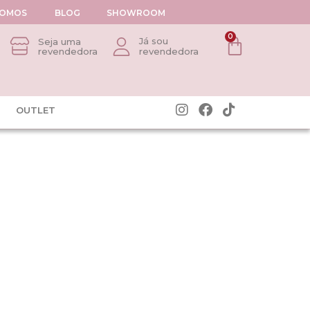
SOMOS
BLOG
SHOWROOM
0
Já sou
Seja uma
revendedora
revendedora
OUTLET
Anel Cruz Crav 9MM Banho Ouro 18k
a12MM banho
Ver preço