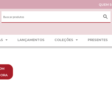
QUEM 
AS
LANÇAMENTOS
COLEÇÕES
PRESENTES
ircônia
OM
TORA
ota Renda Italiana Com
Zircônias
Conjunto abelha zircôni
ouro 18K
Ver preço
Ver preço