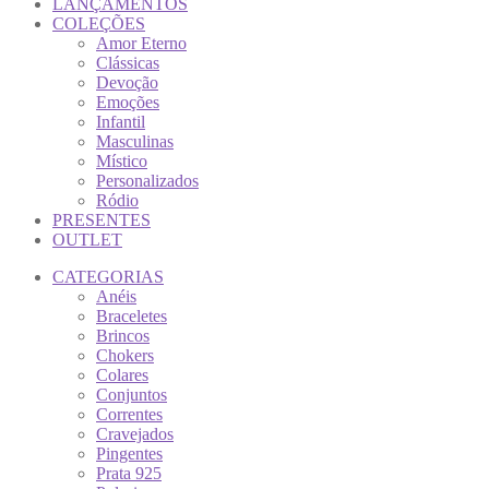
LANÇAMENTOS
COLEÇÕES
Amor Eterno
Clássicas
Devoção
Emoções
Infantil
Masculinas
Místico
Personalizados
Ródio
PRESENTES
OUTLET
CATEGORIAS
Anéis
Braceletes
Brincos
Chokers
Colares
Conjuntos
Correntes
Cravejados
Pingentes
Prata 925