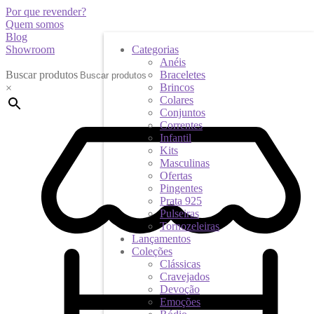
Por que revender?
Quem somos
Blog
Showroom
Categorias
Anéis
Buscar produtos
Braceletes
Brincos
×
Colares
Conjuntos
Correntes
Infantil
Kits
Masculinas
Ofertas
Pingentes
Prata 925
Pulseiras
Tornozeleiras
Lançamentos
Coleções
Clássicas
Cravejados
Devoção
Emoções