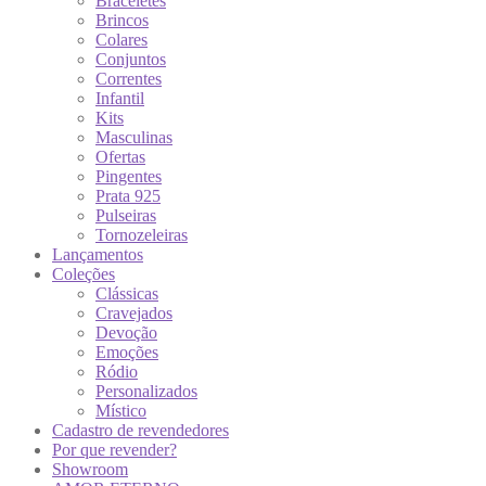
Braceletes
Brincos
Colares
Conjuntos
Correntes
Infantil
Kits
Masculinas
Ofertas
Pingentes
Prata 925
Pulseiras
Tornozeleiras
Lançamentos
Coleções
Clássicas
Cravejados
Devoção
Emoções
Ródio
Personalizados
Místico
Cadastro de revendedores
Por que revender?
Showroom