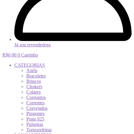
Já sou revendedora
R$
0,00
0
Carrinho
CATEGORIAS
Anéis
Braceletes
Brincos
Chokers
Colares
Conjuntos
Correntes
Cravejados
Pingentes
Prata 925
Pulseiras
Tornozeleiras