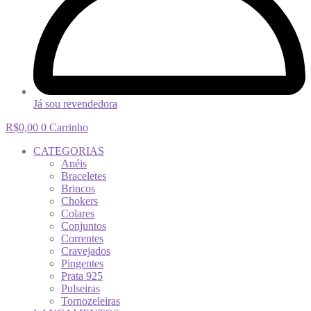
Já sou revendedora
R$
0,00
0
Carrinho
CATEGORIAS
Anéis
Braceletes
Brincos
Chokers
Colares
Conjuntos
Correntes
Cravejados
Pingentes
Prata 925
Pulseiras
Tornozeleiras