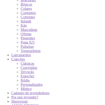
Braceletes
Brincos
Colares
Conjuntos
Correntes
Infantil
Kits
Masculinas
Ofertas
Pingentes
Prata 925
Pulseiras
Tornozeleiras
Lançamentos
Coleções
Clássicas
Cravejados
Devoção
Emoções
Ródio
Personalizados
Místico
Cadastro de revendedores
Por que revender?
Showroom