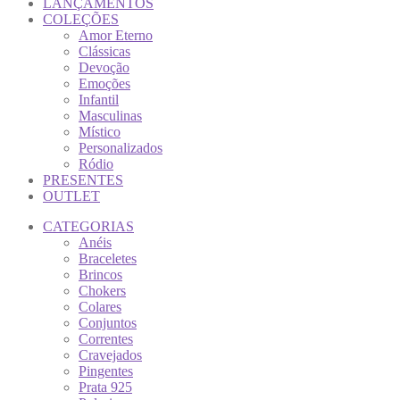
LANÇAMENTOS
COLEÇÕES
Amor Eterno
Clássicas
Devoção
Emoções
Infantil
Masculinas
Místico
Personalizados
Ródio
PRESENTES
OUTLET
CATEGORIAS
Anéis
Braceletes
Brincos
Chokers
Colares
Conjuntos
Correntes
Cravejados
Pingentes
Prata 925