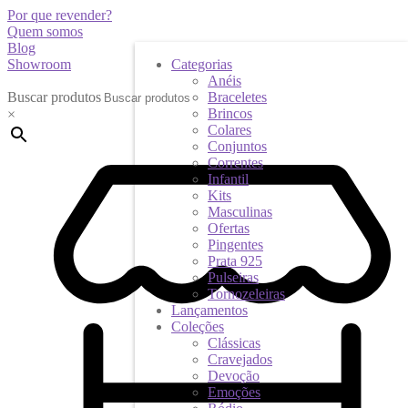
Por que revender?
Quem somos
Blog
Showroom
Categorias
Anéis
Buscar produtos
Braceletes
Brincos
×
Colares
Conjuntos
Correntes
Infantil
Kits
Masculinas
Ofertas
Pingentes
Prata 925
Pulseiras
Tornozeleiras
Lançamentos
Coleções
Clássicas
Cravejados
Devoção
Emoções