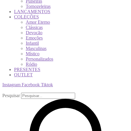
Pulseiras
Tornozeleiras
LANÇAMENTOS
COLEÇÕES
Amor Eterno
Clássicas
Devoção
Emoções
Infantil
Masculinas
Místico
Personalizados
Ródio
PRESENTES
OUTLET
Instagram
Facebook
Tiktok
Pesquisar