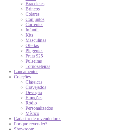
Braceletes
Brincos
Colares
Conjuntos
Correntes
Infantil
Kits
Masculinas
Ofertas
Pingentes
Prata 925
Pulseiras
Tornozeleiras
Lançamentos
Coleções
Clássicas
Cravejados
Devoção
Emoções
Ródio
Personalizados
Místico
Cadastro de revendedores
Por que revender?
Showroom