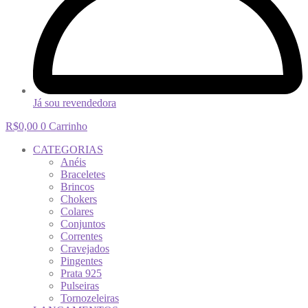
Já sou revendedora
R$
0,00
0
Carrinho
CATEGORIAS
Anéis
Braceletes
Brincos
Chokers
Colares
Conjuntos
Correntes
Cravejados
Pingentes
Prata 925
Pulseiras
Tornozeleiras