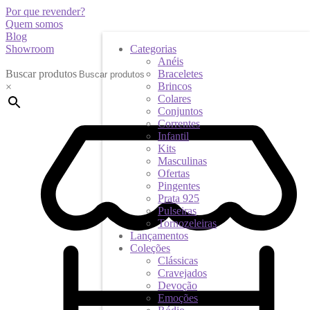
Por que revender?
Quem somos
Blog
Showroom
Categorias
Anéis
Buscar produtos
Braceletes
Brincos
×
Colares
Conjuntos
Correntes
Infantil
Kits
Masculinas
Ofertas
Pingentes
Prata 925
Pulseiras
Tornozeleiras
Lançamentos
Coleções
Clássicas
Cravejados
Devoção
Emoções