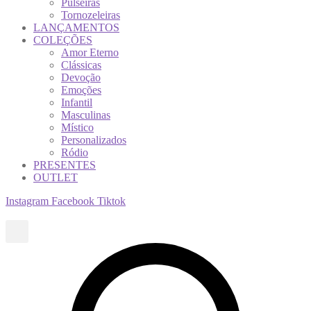
Pulseiras
Tornozeleiras
LANÇAMENTOS
COLEÇÕES
Amor Eterno
Clássicas
Devoção
Emoções
Infantil
Masculinas
Místico
Personalizados
Ródio
PRESENTES
OUTLET
Instagram
Facebook
Tiktok