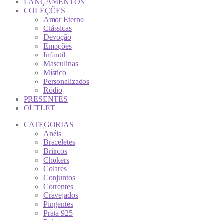
LANÇAMENTOS
COLEÇÕES
Amor Eterno
Clássicas
Devoção
Emoções
Infantil
Masculinas
Místico
Personalizados
Ródio
PRESENTES
OUTLET
CATEGORIAS
Anéis
Braceletes
Brincos
Chokers
Colares
Conjuntos
Correntes
Cravejados
Pingentes
Prata 925