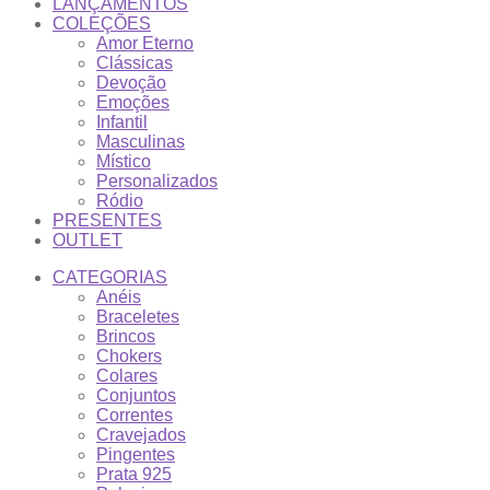
LANÇAMENTOS
COLEÇÕES
Amor Eterno
Clássicas
Devoção
Emoções
Infantil
Masculinas
Místico
Personalizados
Ródio
PRESENTES
OUTLET
CATEGORIAS
Anéis
Braceletes
Brincos
Chokers
Colares
Conjuntos
Correntes
Cravejados
Pingentes
Prata 925