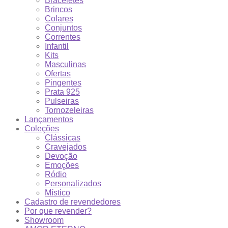
Braceletes
Brincos
Colares
Conjuntos
Correntes
Infantil
Kits
Masculinas
Ofertas
Pingentes
Prata 925
Pulseiras
Tornozeleiras
Lançamentos
Coleções
Clássicas
Cravejados
Devoção
Emoções
Ródio
Personalizados
Místico
Cadastro de revendedores
Por que revender?
Showroom