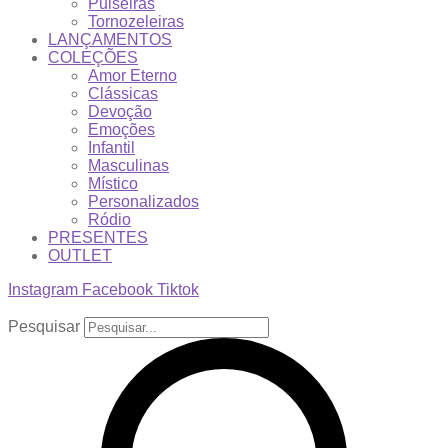
Pulseiras
Tornozeleiras
LANÇAMENTOS
COLEÇÕES
Amor Eterno
Clássicas
Devoção
Emoções
Infantil
Masculinas
Místico
Personalizados
Ródio
PRESENTES
OUTLET
Instagram
Facebook
Tiktok
Pesquisar