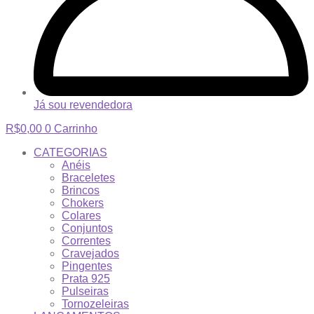
Já sou revendedora
R$
0,00
0
Carrinho
CATEGORIAS
Anéis
Braceletes
Brincos
Chokers
Colares
Conjuntos
Correntes
Cravejados
Pingentes
Prata 925
Pulseiras
Tornozeleiras