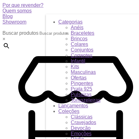
Por que revender?
Quem somos
Blog
Showroom
Categorias
Anéis
Buscar produtos
Braceletes
Brincos
×
Colares
Conjuntos
Correntes
Infantil
Kits
Masculinas
Ofertas
Pingentes
Prata 925
Pulseiras
Tornozeleiras
Lançamentos
Coleções
Clássicas
Cravejados
Devoção
Emoções