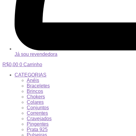
Já sou revendedora
R$
0,00
0
Carrinho
CATEGORIAS
Anéis
Braceletes
Brincos
Chokers
Colares
Conjuntos
Correntes
Cravejados
Pingentes
Prata 925
Pulseiras