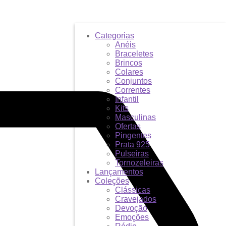
Categorias
Anéis
Braceletes
Brincos
Colares
Conjuntos
Correntes
Infantil
Kits
Masculinas
Ofertas
Pingentes
Prata 925
Pulseiras
Tornozeleiras
Lançamentos
Coleções
Clássicas
Cravejados
Devoção
Emoções