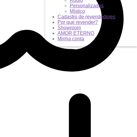
Ródio
Personalizados
Místico
Cadastro de revendedores
Por que revender?
Showroom
AMOR ETERNO
Minha conta