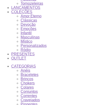
Tornozeleiras
LANÇAMENTOS
COLEÇÕES
Amor Eterno
Clássicas
Devoção
Emoções
Infantil
Masculinas
Místico
Personalizados
Ródio
PRESENTES
OUTLET
CATEGORIAS
Anéis
Braceletes
Brincos
Chokers
Colares
Conjuntos
Correntes
Cravejados
Pingentes