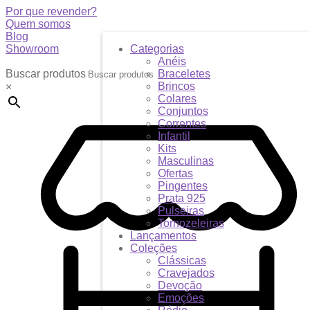
Por que revender?
Quem somos
Blog
Showroom
Categorias
Anéis
Buscar produtos
Braceletes
Brincos
×
Colares
Conjuntos
Correntes
Infantil
Kits
Masculinas
Ofertas
Pingentes
Prata 925
Pulseiras
Tornozeleiras
Lançamentos
Coleções
Clássicas
Cravejados
Devoção
Emoções