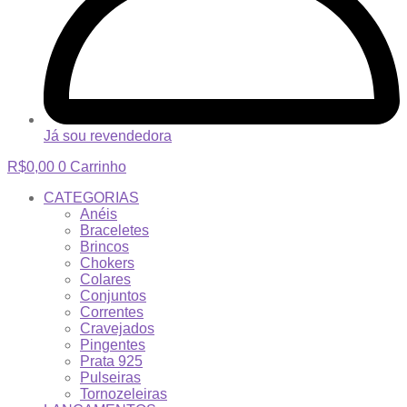
Já sou revendedora
R$
0,00
0
Carrinho
CATEGORIAS
Anéis
Braceletes
Brincos
Chokers
Colares
Conjuntos
Correntes
Cravejados
Pingentes
Prata 925
Pulseiras
Tornozeleiras