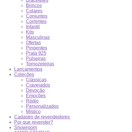
Braceletes
Brincos
Colares
Conjuntos
Correntes
Infantil
Kits
Masculinas
Ofertas
Pingentes
Prata 925
Pulseiras
Tornozeleiras
Lançamentos
Coleções
Clássicas
Cravejados
Devoção
Emoções
Ródio
Personalizados
Místico
Cadastro de revendedores
Por que revender?
Showroom