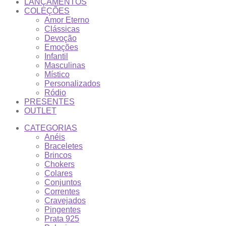
LANÇAMENTOS
COLEÇÕES
Amor Eterno
Clássicas
Devoção
Emoções
Infantil
Masculinas
Místico
Personalizados
Ródio
PRESENTES
OUTLET
CATEGORIAS
Anéis
Braceletes
Brincos
Chokers
Colares
Conjuntos
Correntes
Cravejados
Pingentes
Prata 925