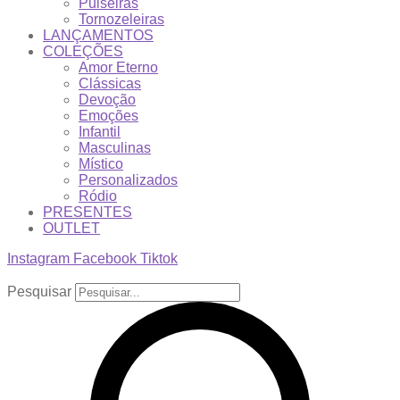
Pulseiras
Tornozeleiras
LANÇAMENTOS
COLEÇÕES
Amor Eterno
Clássicas
Devoção
Emoções
Infantil
Masculinas
Místico
Personalizados
Ródio
PRESENTES
OUTLET
Instagram
Facebook
Tiktok
Pesquisar