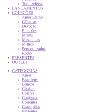
Tornozeleiras
LANÇAMENTOS
COLEÇÕES
Amor Eterno
Clássicas
Devoção
Emoções
Infantil
Masculinas
Místico
Personalizados
Ródio
PRESENTES
OUTLET
CATEGORIAS
Anéis
Braceletes
Brincos
Chokers
Colares
Conjuntos
Correntes
Cravejados
Pingentes