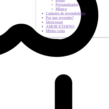
Ródio
Personalizados
Místico
Cadastro de revendedores
Por que revender?
Showroom
AMOR ETERNO
Minha conta