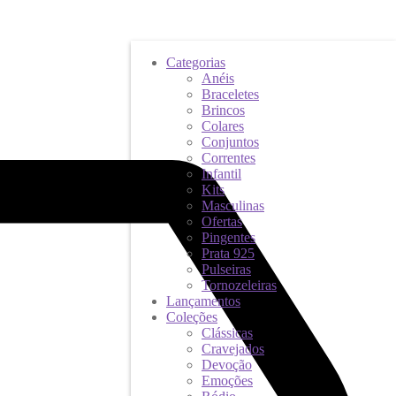
Categorias
Anéis
Braceletes
Brincos
Colares
Conjuntos
Correntes
Infantil
Kits
Masculinas
Ofertas
Pingentes
Prata 925
Pulseiras
Tornozeleiras
Lançamentos
Coleções
Clássicas
Cravejados
Devoção
Emoções