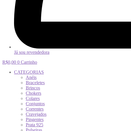
Já sou revendedora
R$
0,00
0
Carrinho
CATEGORIAS
Anéis
Braceletes
Brincos
Chokers
Colares
Conjuntos
Correntes
Cravejados
Pingentes
Prata 925
Pulseiras