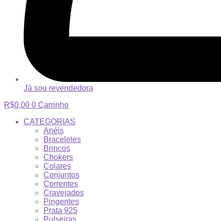
Já sou revendedora
R$
0,00
0
Carrinho
CATEGORIAS
Anéis
Braceletes
Brincos
Chokers
Colares
Conjuntos
Correntes
Cravejados
Pingentes
Prata 925
Pulseiras