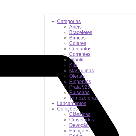
Categorias
Anéis
Braceletes
Brincos
Colares
Conjuntos
Correntes
Infantil
Kits
Masculinas
Ofertas
Pingentes
Prata 925
Pulseiras
Tornozeleiras
Lançamentos
Coleções
Clássicas
Cravejados
Devoção
Emoções