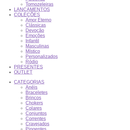
Tornozeleiras
LANÇAMENTOS
COLEÇÕES
Amor Eterno
Clássicas
Devoção
Emoções
Infantil
Masculinas
Místico
Personalizados
Ródio
PRESENTES
OUTLET
CATEGORIAS
Anéis
Braceletes
Brincos
Chokers
Colares
Conjuntos
Correntes
Cravejados
Pingentes