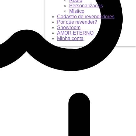
Ródio
Personalizados
Místico
Cadastro de revendedores
Por que revender?
Showroom
AMOR ETERNO
Minha conta