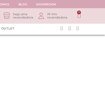
SOMOS
BLOG
SHOWROOM
0
Já sou
Seja uma
revendedora
revendedora
OUTLET