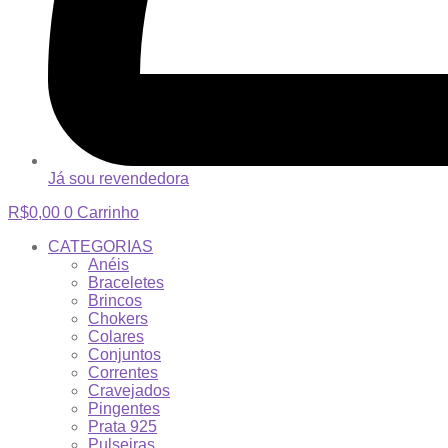
Já sou revendedora
R$
0,00
0
Carrinho
CATEGORIAS
Anéis
Braceletes
Brincos
Chokers
Colares
Conjuntos
Correntes
Cravejados
Pingentes
Prata 925
Pulseiras