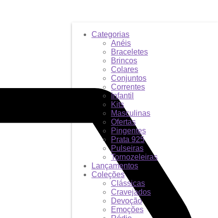
Categorias
Anéis
Braceletes
Brincos
Colares
Conjuntos
Correntes
Infantil
Kits
Masculinas
Ofertas
Pingentes
Prata 925
Pulseiras
Tornozeleiras
Lançamentos
Coleções
Clássicas
Cravejados
Devoção
Emoções