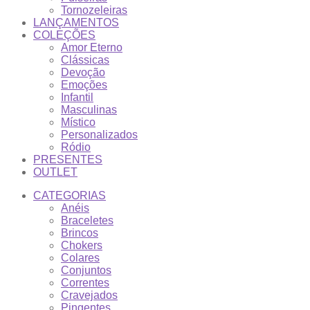
Tornozeleiras
LANÇAMENTOS
COLEÇÕES
Amor Eterno
Clássicas
Devoção
Emoções
Infantil
Masculinas
Místico
Personalizados
Ródio
PRESENTES
OUTLET
CATEGORIAS
Anéis
Braceletes
Brincos
Chokers
Colares
Conjuntos
Correntes
Cravejados
Pingentes