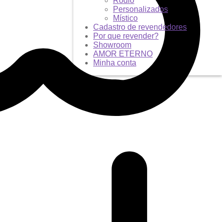
Ródio
Personalizados
Místico
Cadastro de revendedores
Por que revender?
Showroom
AMOR ETERNO
Minha conta