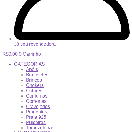
Já sou revendedora
R$
0,00
0
Carrinho
CATEGORIAS
Anéis
Braceletes
Brincos
Chokers
Colares
Conjuntos
Correntes
Cravejados
Pingentes
Prata 925
Pulseiras
Tornozeleiras