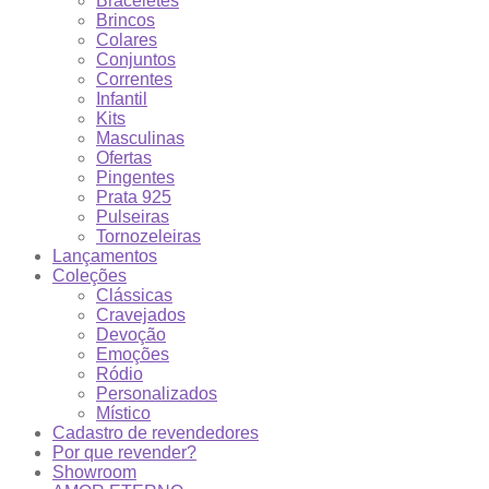
Braceletes
Brincos
Colares
Conjuntos
Correntes
Infantil
Kits
Masculinas
Ofertas
Pingentes
Prata 925
Pulseiras
Tornozeleiras
Lançamentos
Coleções
Clássicas
Cravejados
Devoção
Emoções
Ródio
Personalizados
Místico
Cadastro de revendedores
Por que revender?
Showroom