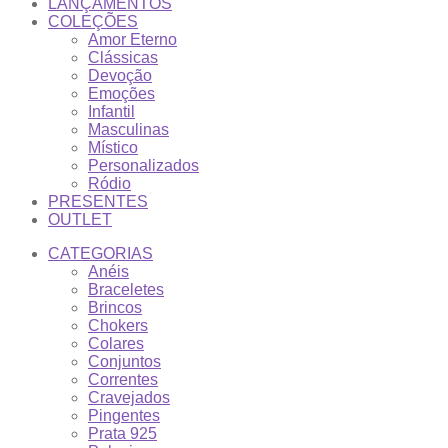
LANÇAMENTOS
COLEÇÕES
Amor Eterno
Clássicas
Devoção
Emoções
Infantil
Masculinas
Místico
Personalizados
Ródio
PRESENTES
OUTLET
CATEGORIAS
Anéis
Braceletes
Brincos
Chokers
Colares
Conjuntos
Correntes
Cravejados
Pingentes
Prata 925