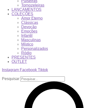
Pulseiras
Tornozeleiras
LANÇAMENTOS
COLEÇÕES
Amor Eterno
Clássicas
Devoção
Emoções
Infantil
Masculinas
Místico
Personalizados
Ródio
PRESENTES
OUTLET
Instagram
Facebook
Tiktok
Pesquisar