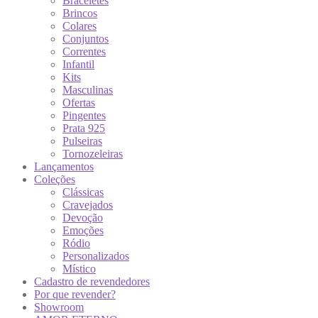
Braceletes
Brincos
Colares
Conjuntos
Correntes
Infantil
Kits
Masculinas
Ofertas
Pingentes
Prata 925
Pulseiras
Tornozeleiras
Lançamentos
Coleções
Clássicas
Cravejados
Devoção
Emoções
Ródio
Personalizados
Místico
Cadastro de revendedores
Por que revender?
Showroom