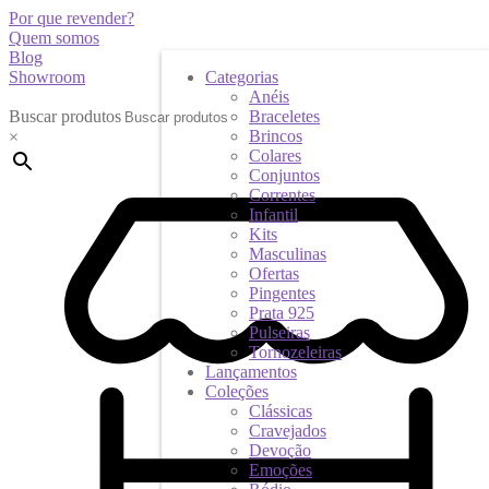
Por que revender?
Quem somos
Blog
Showroom
Categorias
Anéis
Buscar produtos
Braceletes
Brincos
×
Colares
Conjuntos
Correntes
Infantil
Kits
Masculinas
Ofertas
Pingentes
Prata 925
Pulseiras
Tornozeleiras
Lançamentos
Coleções
Clássicas
Cravejados
Devoção
Emoções