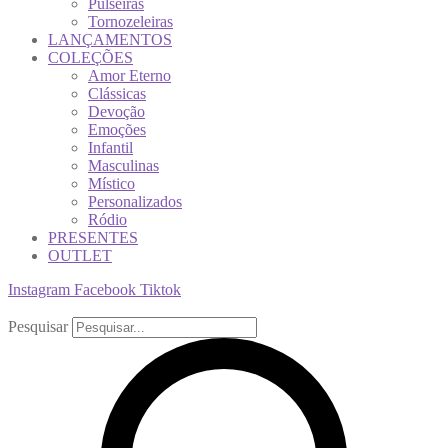
Pulseiras
Tornozeleiras
LANÇAMENTOS
COLEÇÕES
Amor Eterno
Clássicas
Devoção
Emoções
Infantil
Masculinas
Místico
Personalizados
Ródio
PRESENTES
OUTLET
Instagram
Facebook
Tiktok
Pesquisar