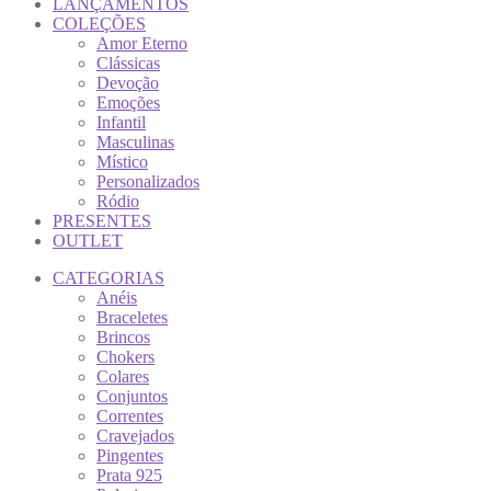
LANÇAMENTOS
COLEÇÕES
Amor Eterno
Clássicas
Devoção
Emoções
Infantil
Masculinas
Místico
Personalizados
Ródio
PRESENTES
OUTLET
CATEGORIAS
Anéis
Braceletes
Brincos
Chokers
Colares
Conjuntos
Correntes
Cravejados
Pingentes
Prata 925