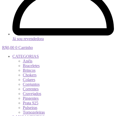
Já sou revendedora
R$
0,00
0
Carrinho
CATEGORIAS
Anéis
Braceletes
Brincos
Chokers
Colares
Conjuntos
Correntes
Cravejados
Pingentes
Prata 925
Pulseiras
Tornozeleiras