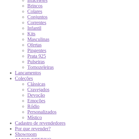
Braceletes
Brincos
Colares
Conjuntos
Correntes
Infantil
Kits
Masculinas
Ofertas
Pingentes
Prata 925
Pulseiras
Tornozeleiras
Lançamentos
Coleções
Clássicas
Cravejados
Devoção
Emoções
Ródio
Personalizados
Místico
Cadastro de revendedores
Por que revender?
Showroom