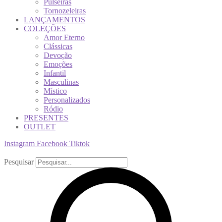
Pulseiras
Tornozeleiras
LANÇAMENTOS
COLEÇÕES
Amor Eterno
Clássicas
Devoção
Emoções
Infantil
Masculinas
Místico
Personalizados
Ródio
PRESENTES
OUTLET
Instagram
Facebook
Tiktok
Pesquisar