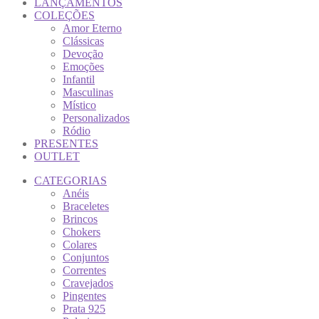
LANÇAMENTOS
COLEÇÕES
Amor Eterno
Clássicas
Devoção
Emoções
Infantil
Masculinas
Místico
Personalizados
Ródio
PRESENTES
OUTLET
CATEGORIAS
Anéis
Braceletes
Brincos
Chokers
Colares
Conjuntos
Correntes
Cravejados
Pingentes
Prata 925