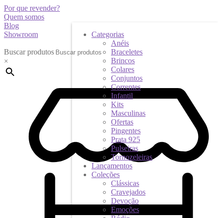
Por que revender?
Quem somos
Blog
Showroom
Categorias
Anéis
Buscar produtos
Braceletes
Brincos
×
Colares
Conjuntos
Correntes
Infantil
Kits
Masculinas
Ofertas
Pingentes
Prata 925
Pulseiras
Tornozeleiras
Lançamentos
Coleções
Clássicas
Cravejados
Devoção
Emoções