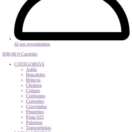
Já sou revendedora
R$
0,00
0
Carrinho
CATEGORIAS
Anéis
Braceletes
Brincos
Chokers
Colares
Conjuntos
Correntes
Cravejados
Pingentes
Prata 925
Pulseiras
Tornozeleiras