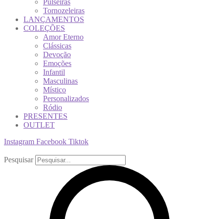
Pulseiras
Tornozeleiras
LANÇAMENTOS
COLEÇÕES
Amor Eterno
Clássicas
Devoção
Emoções
Infantil
Masculinas
Místico
Personalizados
Ródio
PRESENTES
OUTLET
Instagram
Facebook
Tiktok
Pesquisar