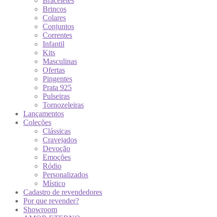
Braceletes
Brincos
Colares
Conjuntos
Correntes
Infantil
Kits
Masculinas
Ofertas
Pingentes
Prata 925
Pulseiras
Tornozeleiras
Lançamentos
Coleções
Clássicas
Cravejados
Devoção
Emoções
Ródio
Personalizados
Místico
Cadastro de revendedores
Por que revender?
Showroom