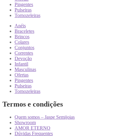
Pingentes
Pulseiras
Tornozeleiras
Anéis
Braceletes
Brincos
Colares
Conjuntos
Correntes
Devoção
Infantil
Masculinas
Ofertas
Pingentes
Pulseiras
Tornozeleiras
Termos e condições
Quem somos – Jaspe Semijoias
Showroom
AMOR ETERNO
Dúvidas Frequentes