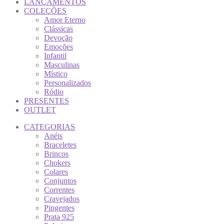
LANÇAMENTOS
COLEÇÕES
Amor Eterno
Clássicas
Devoção
Emoções
Infantil
Masculinas
Místico
Personalizados
Ródio
PRESENTES
OUTLET
CATEGORIAS
Anéis
Braceletes
Brincos
Chokers
Colares
Conjuntos
Correntes
Cravejados
Pingentes
Prata 925