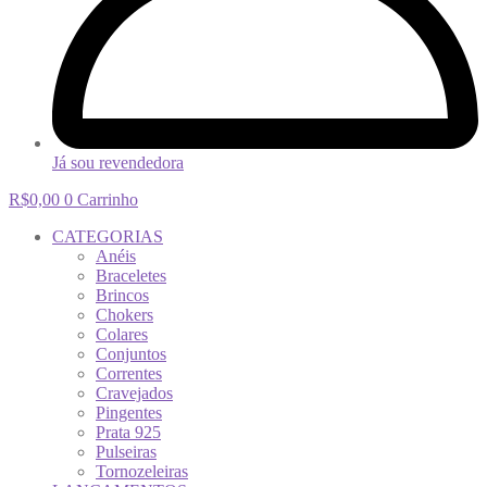
Já sou revendedora
R$
0,00
0
Carrinho
CATEGORIAS
Anéis
Braceletes
Brincos
Chokers
Colares
Conjuntos
Correntes
Cravejados
Pingentes
Prata 925
Pulseiras
Tornozeleiras