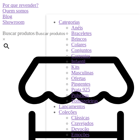
Por que revender?
Quem somos
Blog
Showroom
Categorias
Anéis
Buscar produtos
Braceletes
Brincos
×
Colares
Conjuntos
Correntes
Infantil
Kits
Masculinas
Ofertas
Pingentes
Prata 925
Pulseiras
Tornozeleiras
Lançamentos
Coleções
Clássicas
Cravejados
Devoção
Emoções