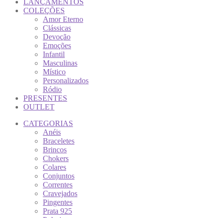
LANÇAMENTOS
COLEÇÕES
Amor Eterno
Clássicas
Devoção
Emoções
Infantil
Masculinas
Místico
Personalizados
Ródio
PRESENTES
OUTLET
CATEGORIAS
Anéis
Braceletes
Brincos
Chokers
Colares
Conjuntos
Correntes
Cravejados
Pingentes
Prata 925