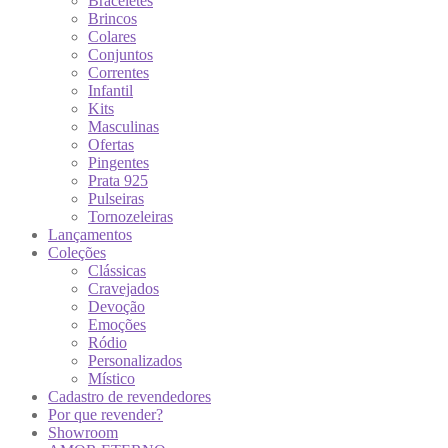
Braceletes
Brincos
Colares
Conjuntos
Correntes
Infantil
Kits
Masculinas
Ofertas
Pingentes
Prata 925
Pulseiras
Tornozeleiras
Lançamentos
Coleções
Clássicas
Cravejados
Devoção
Emoções
Ródio
Personalizados
Místico
Cadastro de revendedores
Por que revender?
Showroom