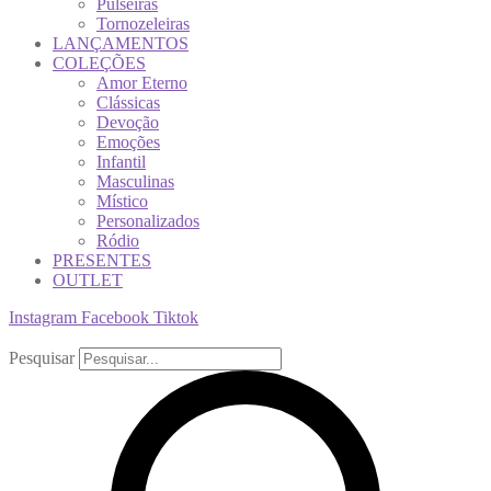
Pulseiras
Tornozeleiras
LANÇAMENTOS
COLEÇÕES
Amor Eterno
Clássicas
Devoção
Emoções
Infantil
Masculinas
Místico
Personalizados
Ródio
PRESENTES
OUTLET
Instagram
Facebook
Tiktok
Pesquisar