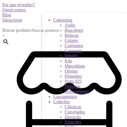
Por que revender?
Quem somos
Blog
Showroom
Categorias
Anéis
Buscar produtos
Braceletes
Brincos
×
Colares
Conjuntos
Correntes
Infantil
Kits
Masculinas
Ofertas
Pingentes
Prata 925
Pulseiras
Tornozeleiras
Lançamentos
Coleções
Clássicas
Cravejados
Devoção
Emoções