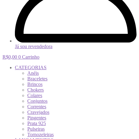
Já sou revendedora
R$
0,00
0
Carrinho
CATEGORIAS
Anéis
Braceletes
Brincos
Chokers
Colares
Conjuntos
Correntes
Cravejados
Pingentes
Prata 925
Pulseiras
Tornozeleiras