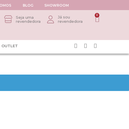
SOMOS
BLOG
SHOWROOM
0
Já sou
Seja uma
revendedora
revendedora
OUTLET